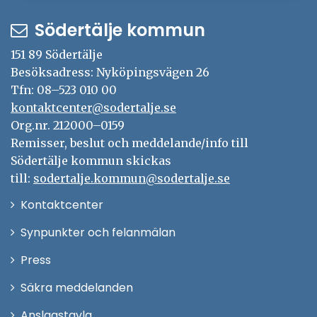
Södertälje kommun
151 89 Södertälje
Besöksadress: Nyköpingsvägen 26
Tfn: 08–523 010 00
kontaktcenter@sodertalje.se
Org.nr. 212000–0159
Remisser, beslut och meddelande/info till
Södertälje kommun skickas
till:
sodertalje.kommun@sodertalje.se
Öppna
Kontaktcenter
i
Synpunkter och felanmälan
nytt
Öppna
Press
fönster
i
Säkra meddelanden
nytt
Anslagstavla