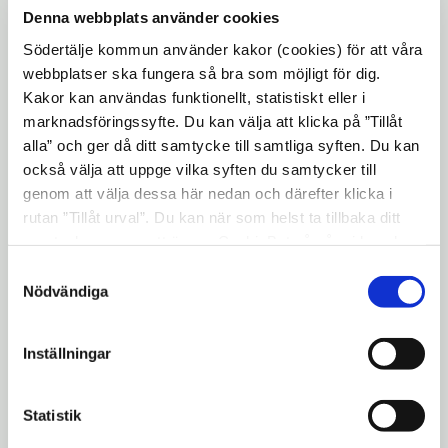
Storleken (höjden) på texten ska vara
Denna webbplats använder cookies
ungefär hälften av texten i logotypens
Södertälje kommun använder kakor (cookies) för att våra
ordbild. Mät en gemen bokstav enligt
webbplatser ska fungera så bra som möjligt för dig.
exemplet ovan. Till exempel på en A4-sida
Kakor kan användas funktionellt, statistiskt eller i
marknadsföringssyfte. Du kan välja att klicka på ”Tillåt
så är 10 pt en bra storlek.
alla” och ger då ditt samtycke till samtliga syften. Du kan
Utgå från kommunens framtagna mallar så
också välja att uppge vilka syften du samtycker till
är placering och storlek redan definierade.
genom att välja dessa här nedan och därefter klicka i
rutan ”Tillåt urval”. Du kan när som helst ta tillbaka ditt
2. Inbäddad placering
samtycke genom att öppna CookieBot på vår sida och
klicka på ”Ta tillbaka samtycke”. Genom att klicka på
Samtyckesval
"Visa detaljer" kan du läsa om hur kakorna används och
Nödvändiga
hur vi och våra leverantörer inhämtar och behandlar
personuppgifter.
Inställningar
Statistik