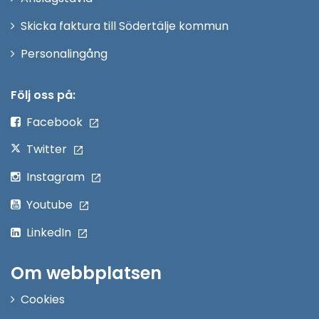
fönster
Skicka faktura till Södertälje kommun
Öppna
Personalingång
i
nytt
Följ oss på:
fönster
Facebook
Twitter
Instagram
Youtube
LinkedIn
Om webbplatsen
Cookies