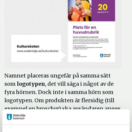
Namnet placeras ungefär på samma sätt
som
logotypen
, det vill säga i något av de
fyra hörnen. Dock inte i samma hörn som
logotypen. Om produkten är flersidig (till
exempel en broschyr) ska avsändaren anges
på framsidan och baksidan.
Se
Foldrar och
broschyrer
.