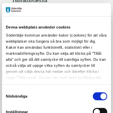
rubriknivåerna
Poppins Regular (normal)
För brödtexter i olika längder
Rekommenderad brödtextstorlek i
Denna webbplats använder cookies
tryck: 9 punkter med 13,5 punkters
Södertälje kommun använder kakor (cookies) för att våra
webbplatser ska fungera så bra som möjligt för dig.
radavstånd
Kakor kan användas funktionellt, statistiskt eller i
Rekommenderad brödtextstorlek
marknadsföringssyfte. Du kan välja att klicka på ”Tillåt
digitalt/webb: 16–18 pixlar med cirka
alla” och ger då ditt samtycke till samtliga syften. Du kan
också välja att uppge vilka syften du samtycker till
1.6 em i radavstånd
genom att välja dessa här nedan och därefter klicka i
Kursivering kan användas på enstaka
rutan ”Tillåt urval”. Du kan när som helst ta tillbaka ditt
ord eller kortare delar
samtycke genom att öppna CookieBot på vår sida och
klicka på ”Ta tillbaka samtycke”. Genom att klicka på
Samtyckesval
Komplementtypsnitt
"Visa detaljer" kan du läsa om hur kakorna används och
Nödvändiga
hur vi och våra leverantörer inhämtar och behandlar
Merriweather
personuppgifter.
Inställningar