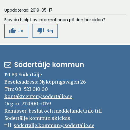
Uppdaterad: 2019-05-17
Blev du hjälpt av informationen på den här sidan?
thumb_up
thumb_down
Ja
Nej
Södertälje kommun
151 89 Södertälje
Besöksadress: Nyköpingsvägen 26
Tfn: 08–523 010 00
kontaktcenter@sodertalje.se
Org.nr. 212000–0159
Remisser, beslut och meddelande/info till
Södertälje kommun skickas
till:
sodertalje.kommun@sodertalje.se