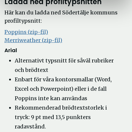
Ladda ned profiltypsnitten
Här kan du ladda ned Södertälje kommuns
profiltypsnitt:
Öppna
Poppins (zip-fil)
i
Öppna
Merriweather (zip-fil)
nytt
i
Arial
fönster
nytt
Alternativt typsnitt för såväl rubriker
fönster
och brödtext
Enbart för våra kontorsmallar (Word,
Excel och Powerpoint) eller i de fall
Poppins inte kan användas
Rekommenderad brödtextstorlek i
tryck: 9 pt med 13,5 punkters
radavstånd.