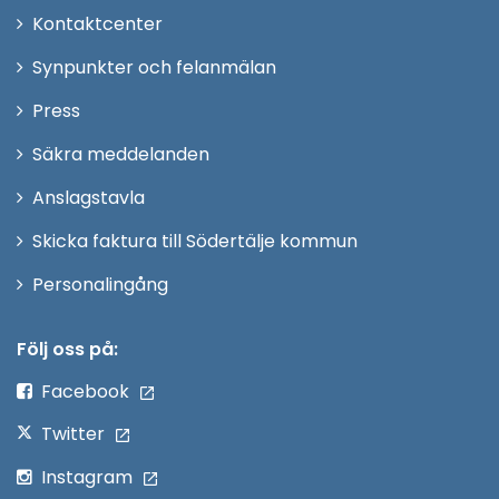
Öppna
Kontaktcenter
i
Synpunkter och felanmälan
nytt
Öppna
Press
fönster
i
Säkra meddelanden
nytt
Anslagstavla
fönster
Skicka faktura till Södertälje kommun
Öppna
Personalingång
i
nytt
Följ oss på:
fönster
Facebook
Twitter
Instagram