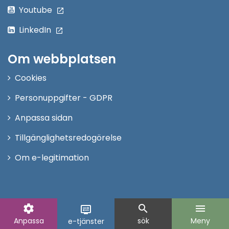
Youtube
LinkedIn
Om webbplatsen
Cookies
Personuppgifter - GDPR
Anpassa sidan
Tillgänglighetsredogörelse
Om e-legitimation
settings
search
menu
display_settings
Anpassa
sök
Meny
e-tjänster