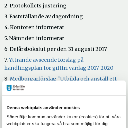
2. Protokollets justering
3. Fastställande av dagordning
4. Kontoren informerar
5. Nämnden informerar
6. Delårsbokslut per den 31 augusti 2017
7.
Yttrande avseende förslag på
Öppn
handlingsplan för giftfri vardag 2017-2020
i
8.
Medborgarförslag "Utbilda och anställ ett
nytt
antal arbetslösa människor för att bemanna
fönst
Öppna
återvinningsstationer"
i
Öppna
9.
Feriepraktik 2018
Denna webbplats använder cookies
nytt
i
10. Ärendebalans
Södertälje kommun använder kakor (cookies) för att våra
fönster
nytt
webbplatser ska fungera så bra som möjligt för dig.
11. Meddelanden/anmälningsärenden