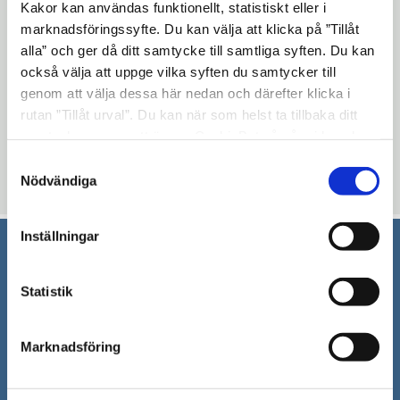
fönster
Kakor kan användas funktionellt, statistiskt eller i
marknadsföringssyfte. Du kan välja att klicka på ”Tillåt
12. Delegeringsbeslut
alla” och ger då ditt samtycke till samtliga syften. Du kan
13. Övriga frågor
också välja att uppge vilka syften du samtycker till
genom att välja dessa här nedan och därefter klicka i
Uppdaterad: 2017-09-20
rutan ”Tillåt urval”. Du kan när som helst ta tillbaka ditt
samtycke genom att öppna CookieBot på vår sida och
Blev du hjälpt av informationen på den här sidan?
klicka på ”Ta tillbaka samtycke”. Genom att klicka på
Samtyckesval
thumb_up
thumb_down
Ja
Nej
"Visa detaljer" kan du läsa om hur kakorna används och
Nödvändiga
hur vi och våra leverantörer inhämtar och behandlar
personuppgifter.
Inställningar
Södertälje kommun
Statistik
151 89 Södertälje
Besöksadress: Nyköpingsvägen 26
Marknadsföring
Tfn: 08–523 010 00
kontaktcenter@sodertalje.se
Org.nr. 212000–0159