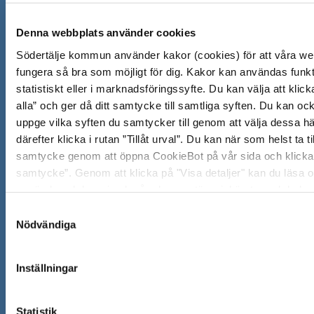
Södertälje kommun
ö
n
Denna webbplats använder cookies
151 89 Södertälje
s
Besöksadress: Nyköpingsvägen 26
Södertälje kommun använder kakor (cookies) för att våra we
t
Tfn: 08–523 010 00
fungera så bra som möjligt för dig. Kakor kan användas funkti
e
kontaktcenter@sodertalje.se
statistiskt eller i marknadsföringssyfte. Du kan välja att klicka
r
Org.nr. 212000–0159
alla” och ger då ditt samtycke till samtliga syften. Du kan ock
Remisser, beslut och meddelande/info till Södertälj
uppge vilka syften du samtycker till genom att välja dessa h
därefter klicka i rutan ”Tillåt urval”. Du kan när som helst ta ti
skickas till:
sodertalje.kommun@sodertalje.se
samtycke genom att öppna CookieBot på vår sida och klicka p
Öppna
Kontaktcenter
samtycke”. Genom att klicka på "Visa detaljer" kan du läsa 
i
används och hur vi och våra leverantörer inhämtar och beha
Synpunkter och felanmälan
nytt
personuppgifter.
Samtyckesval
Öppna
Press
fönster
Nödvändiga
i
Säkra meddelanden
nytt
Inställningar
Anslagstavla
fönster
Skicka faktura till Södertälje kommun
Statistik