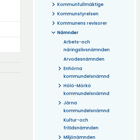
chevron_right
Kommunfullmäktige
chevron_right
Kommunstyrelsen
chevron_right
Kommunens revisorer
expand_more
Nämnder
Arbets-och
näringslivsnämnden
Arvodesnämnden
chevron_right
Enhörna
kommundelsnämnd
chevron_right
Hölö-Mörkö
kommundelsnämnd
chevron_right
Järna
kommundelsnämnd
Kultur-och
fritidsnämnden
chevron_right
Miljönämnden