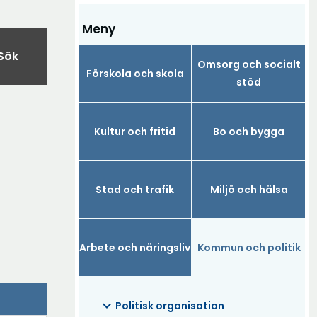
Meny
Sök
Omsorg och socialt
Förskola och skola
stöd
Kultur och fritid
Bo och bygga
Stad och trafik
Miljö och hälsa
Arbete och näringsliv
Kommun och politik
expand_more
Politisk organisation