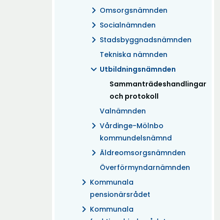
chevron_right
Omsorgsnämnden
chevron_right
Socialnämnden
chevron_right
Stadsbyggnadsnämnden
Tekniska nämnden
expand_more
Utbildningsnämnden
(Aktuell)
Sammanträdeshandlingar
och protokoll
Valnämnden
chevron_right
Vårdinge-Mölnbo
kommundelsnämnd
chevron_right
Äldreomsorgsnämnden
Överförmyndarnämnden
chevron_right
Kommunala
pensionärsrådet
chevron_right
Kommunala