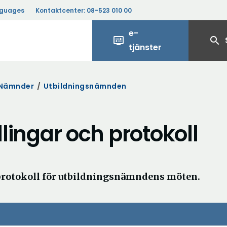
nguages
Kontaktcenter:
08-523 010 00
e-
display_settings
search
tjänster
Nämnder
/
Utbildningsnämnden
ngar och protokoll
protokoll för utbildningsnämndens möten.