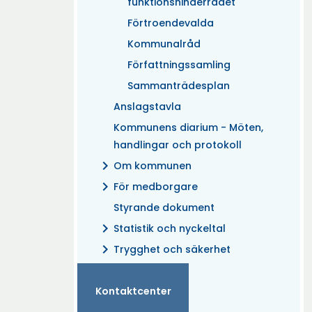
funktionshinderrådet
Förtroendevalda
Kommunalråd
Författningssamling
Sammanträdesplan
Anslagstavla
Kommunens diarium - Möten,
handlingar och protokoll
chevron_right
Om kommunen
chevron_right
För medborgare
Styrande dokument
chevron_right
Statistik och nyckeltal
chevron_right
Trygghet och säkerhet
Kontaktcenter