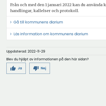
Från och med den 1 januari 2022 kan du använda k
handlingar, kallelser och protokoll.
Ö
Gå till kommunens diarium
p
Läs information om kommunens diarium
p
n
a
Uppdaterad: 2022-11-29
i
Blev du hjälpt av informationen på den här sidan?
n
y
thumb_up
thumb_down
Ja
Nej
t
t
f
ö
n