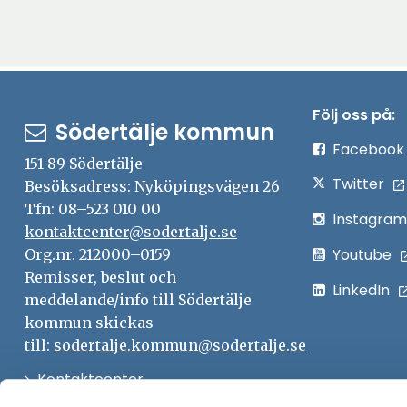
Följ oss på:
Södertälje kommun
Facebook
151 89 Södertälje
Twitter
Besöksadress: Nyköpingsvägen 26
Tfn: 08–523 010 00
Instagram
kontaktcenter@sodertalje.se
Youtube
Org.nr. 212000–0159
Remisser, beslut och
LinkedIn
meddelande/info till Södertälje
kommun skickas
till:
sodertalje.kommun@sodertalje.se
Öppna
Kontaktcenter
i