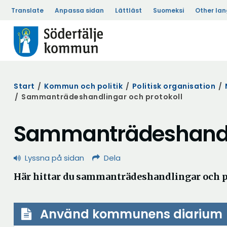
Translate
Anpassa sidan
Lättläst
Suomeksi
Other la
Start
/
Kommun och politik
/
Politisk organisation
/
/
Sammanträdeshandlingar och protokoll
Sammanträdeshandli
Lyssna på sidan
Dela
Här hittar du sammanträdeshandlingar och 
Använd kommunens diarium