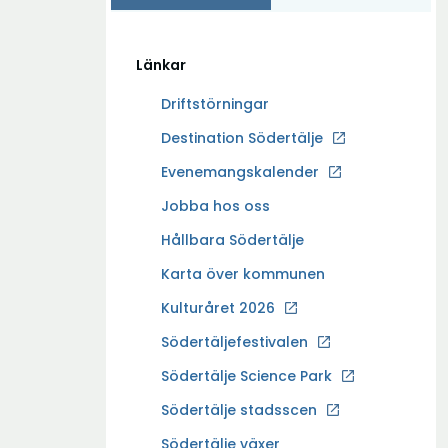
Länkar
Driftstörningar
Ö
Destination Södertälje
p
Evenemangskalender
p
Ö
Jobba hos oss
n
p
a
Hållbara Södertälje
p
i
Karta över kommunen
n
n
a
Kulturåret 2026
y
i
t
Södertäljefestivalen
n
t
Ö
Södertälje Science Park
y
f
p
t
Södertälje stadsscen
ö
p
t
n
Södertälje växer