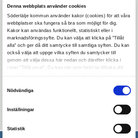
Öppna
tre nya län" (SOU 2016:48)
Denna webbplats använder cookies
fönster
i
Öppna
11.
Strategi för ökad medborgardialog
Södertälje kommun använder kakor (cookies) för att våra
nytt
i
webbplatser ska fungera så bra som möjligt för dig.
12.
Svar på motion av Mats Siljebrand (L)
fönster
Kakor kan användas funktionellt, statistiskt eller i
nytt
med rubriken "Kasta nytt ljus över
marknadsföringssyfte. Du kan välja att klicka på ”Tillåt
fönster
Öppna
gångtunneln"
alla” och ger då ditt samtycke till samtliga syften. Du kan
i
också välja att uppge vilka syften du samtycker till
13. Stadsdirektören informerar
nytt
genom att välja dessa här nedan och därefter klicka i
14. Meddelanden
rutan ”Tillåt urval”. Du kan när som helst ta tillbaka ditt
fönster
samtycke genom att öppna CookieBot på vår sida och
15. Anmälan av delegeringsbeslut
klicka på ”Ta tillbaka samtycke”. Genom att klicka på
Samtyckesval
"Visa detaljer" kan du läsa om hur kakorna används och
Nödvändiga
Uppdaterad: 2016-12-12
hur vi och våra leverantörer inhämtar och behandlar
Blev du hjälpt av informationen på den här sidan?
personuppgifter.
Inställningar
thumb_up
thumb_down
Ja
Nej
Statistik