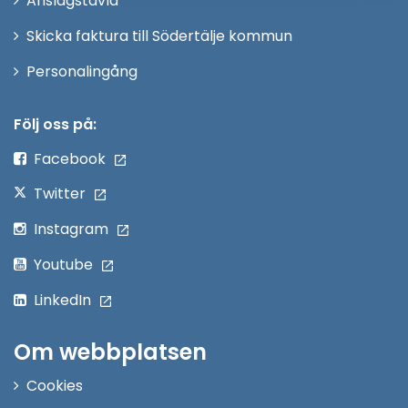
Anslagstavla
fönster
Skicka faktura till Södertälje kommun
Öppna
Personalingång
i
nytt
Följ oss på:
fönster
Facebook
Twitter
Instagram
Youtube
LinkedIn
Om webbplatsen
Cookies