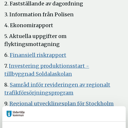
2. Fastställande av dagordning
3. Information från Polisen
4. Ekonomirapport
5. Aktuella uppgifter om
flyktingsmottagning
Öppna
6.
Finansiell riskrapport
i
7.
Investering produktionsstart -
nytt
Öppna
tillbyggnad Soldalaskolan
fönster
i
8.
Samråd inför revideringen av regionalt
nytt
Öppna
trafikförsörjningsprogram
fönster
i
9.
Regional utvecklingsplan för Stockholm
nytt
Öppna
RUFS 2050
fönster
i
10.
Delbetänkandet "Regional indelning -
nytt