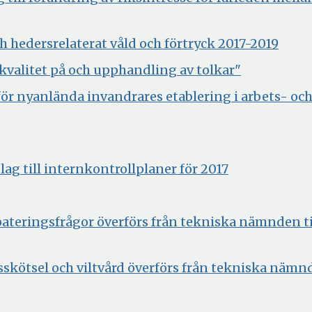
fönster
nytt
fönster
Öppn
h hedersrelaterat våld och förtryck 2017-2019
i
Öppna
kvalitet på och upphandling av tolkar"
nytt
i
för nyanlända invandrares etablering i arbets- oc
fönst
nytt
fönster
ppna
Öppna
ag till internkontrollplaner för 2017
tt
i
nster
nytt
ateringsfrågor överförs från tekniska nämnden ti
fönster
skötsel och viltvård överförs från tekniska nämn