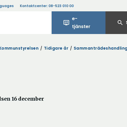
nguages
Kontaktcenter:
08-523 010 00
e-
display_settings
search
tjänster
Kommunstyrelsen
/
Tidigare år
/
Sammanträdeshandlin
sen 16 december