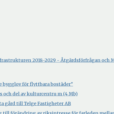
nfrastrukturen 2018-2029 - Åtgärdsförfrågan och
Öppna
bygglov för flyttbara bostäder"
i
Öppna
ns och del av kulturcentru m (4 Mb)
nytt
i
Öppna
 gård till Telge Fastigheter AB
fönster
nytt
i
 till förändring av riksintresse för farleden mella