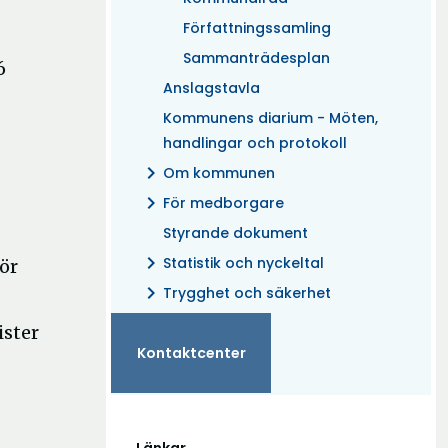
Författningssamling
Sammanträdesplan
6
Anslagstavla
Kommunens diarium - Möten,
handlingar och protokoll
chevron_right
Om kommunen
chevron_right
För medborgare
Styrande dokument
chevron_right
Statistik och nyckeltal
ör
chevron_right
Trygghet och säkerhet
ister
Kontaktcenter