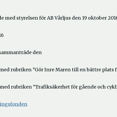
de med styrelsen för AB Vårljus den 19 oktober 201
16
 sammanträde den
ed rubriken "Gör Inre Maren till en bättre plats f
med rubriken "Trafiksäkerhet för gående och cykl
Öppna
eringsfonden
i