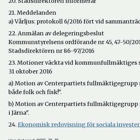
20. Stadsdirektören informerar
nytt
21. Meddelanden
fönster
a) Vårljus: protokoll 6/2016 fört vid sammanträ
22. Anmälan av delegeringsbeslut
Kommunstyrelsens ordförande nr 45, 47-50/20
Stadsdirektören nr 86-97/2016
23. Motioner väckta vid kommunfullmäktiges
31 oktober 2016
a) Motion av Centerpartiets fullmäktigegrupp m
både folk och fisk!".
b) Motion av Centerpartiets fullmäktigegrupp 
i Järna".
24.
Ekonomisk redovisning för sociala invest