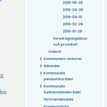
2016-05-25
2016-04-29
a
2016-04-01
2016-02-26
2016-01-29
h
er
Föredragningslistor
och protokoll
Utskott
chevron_right
Kommunens revisorer
chevron_right
Nämnder
chevron_right
Kommunala
ll
pensionärsrådet
chevron_right
Kommunala
den
funktionshinderrådet
Förtroendevalda
Kommunalråd