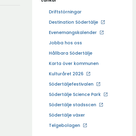
Länkar
Driftstörningar
Ö
Destination Södertälje
p
Evenemangskalender
p
Ö
Jobba hos oss
n
p
a
Hållbara Södertälje
p
i
Karta över kommunen
n
n
a
Kulturåret 2026
y
i
t
Södertäljefestivalen
n
t
Ö
Södertälje Science Park
y
f
p
t
Södertälje stadsscen
ö
p
t
n
Södertälje växer
n
f
s
a
Ö
Telgebolagen
ö
t
i
p
n
e