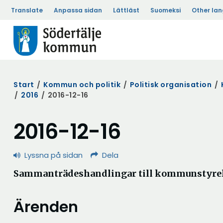
Translate
Anpassa sidan
Lättläst
Suomeksi
Other la
Start
/
Kommun och politik
/
Politisk organisation
/
/
2016
/
2016-12-16
2016-12-16
Lyssna på sidan
Dela
Sammanträdeshandlingar till kommunstyrel
Ärenden