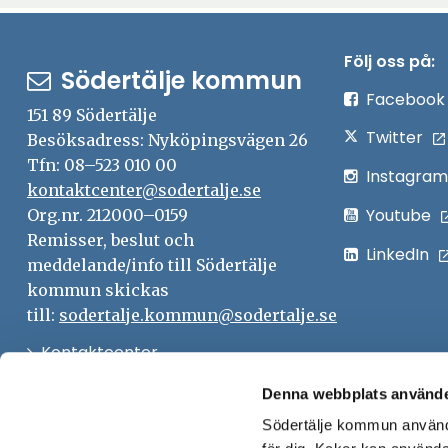
Följ oss på:
Södertälje kommun
Facebook
151 89 Södertälje
Twitter
Besöksadress: Nyköpingsvägen 26
Tfn: 08–523 010 00
Instagram
kontaktcenter@sodertalje.se
Youtube
Org.nr. 212000–0159
Remisser, beslut och
LinkedIn
meddelande/info till Södertälje
kommun skickas
till:
sodertalje.kommun@sodertalje.se
Öppna
Kontaktcenter
i
Synpunkter och felanmälan
Denna webbplats använde
nytt
Södertälje kommun använde
Öppna
Press
fönster