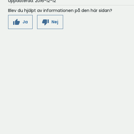
Uppdaterad: 2016-12-12
Blev du hjälpt av informationen på den här sidan?
thumb_up
thumb_down
Ja
Nej