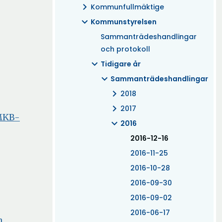
chevron_right
Kommunfullmäktige
expand_more
Kommunstyrelsen
Sammanträdeshandlingar
och protokoll
expand_more
Tidigare år
expand_more
Sammanträdeshandlingar
chevron_right
2018
chevron_right
2017
 MKB-
expand_more
2016
(Aktuell)
2016-12-16
2016-11-25
2016-10-28
2016-09-30
2016-09-02
2016-06-17
n