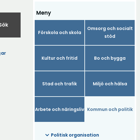
Meny
Sök
Omsorg och socialt
Förskola och skola
stöd
gar
Kultur och fritid
Bo och bygga
Stad och trafik
Miljö och hälsa
Arbete och näringsliv
Kommun och politik
expand_more
Politisk organisation