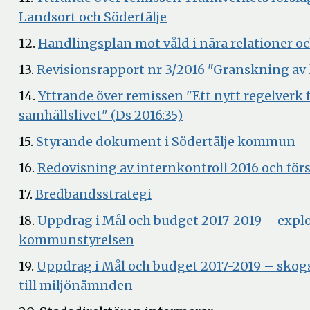
Öppna
Landsort och Södertälje
i
12.
Handlingsplan mot våld i nära relationer oc
nytt
13.
Revisionsrapport nr 3/2016 "Granskning av 
fönster
14.
Yttrande över remissen "Ett nytt regelverk 
Öppna
samhällslivet" (Ds 2016:35)
i
Ö
15.
Styrande dokument i Södertälje kommun
nytt
i
16.
Redovisning av internkontroll 2016 och försl
fönster
ny
Öppna
17.
Bredbandsstrategi
fö
i
18.
Uppdrag i Mål och budget 2017-2019 – explo
nytt
Öppna
kommunstyrelsen
fönster
i
19.
Uppdrag i Mål och budget 2017-2019 – skogs
nytt
Öppna
till miljönämnden
fönster
i