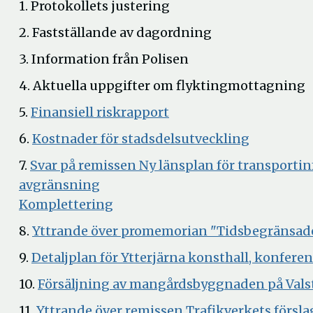
1. Protokollets justering
2. Fastställande av dagordning
3. Information från Polisen
4. Aktuella uppgifter om flyktingmottagning
Öppna
5.
Finansiell riskrapport
i
Öppna
6.
Kostnader för stadsdelsutveckling
nytt
i
7.
Svar på remissen Ny länsplan för transporti
fönster
nytt
Öppna
avgränsning
fönster
i
Öppna
Komplettering
nytt
i
8.
Yttrande över promemorian "Tidsbegränsade 
fönster
nytt
9.
Detaljplan för Ytterjärna konsthall, konfere
fönster
10.
Försäljning av mangårdsbyggnaden på Valsta
11.
Yttrande över remissen Trafikverkets förslag