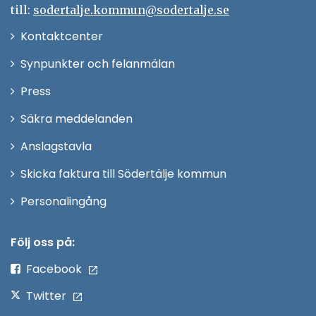
till:
sodertalje.kommun@sodertalje.se
Öppna
Kontaktcenter
i
Synpunkter och felanmälan
nytt
Öppna
Press
fönster
i
Säkra meddelanden
nytt
Anslagstavla
fönster
Skicka faktura till Södertälje kommun
Öppna
Personalingång
i
nytt
Följ oss på:
fönster
Facebook
Twitter