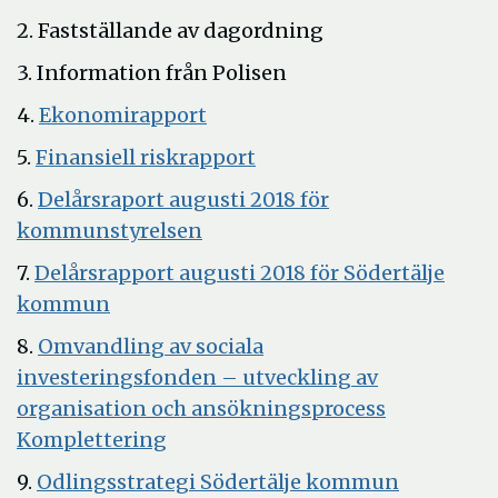
2. Fastställande av dagordning
3. Information från Polisen
Öppna
4.
Ekonomirapport
i
Öppna
5.
Finansiell riskrapport
nytt
i
6.
Delårsraport augusti 2018 för
fönster
nytt
Öppna
kommunstyrelsen
fönster
i
7.
Delårsrapport augusti 2018 för Södertälje
nytt
Öppna
kommun
fönster
i
8.
Omvandling av sociala
nytt
investeringsfonden – utveckling av
fönster
Öppna
organisation och ansökningsprocess
Öppna
i
Komplettering
i
nytt
9.
Odlingsstrategi Södertälje kommun