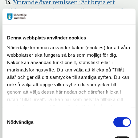
14.
Yttrande över remissen "Att bryta ett
nytt
våldsamt beteende – återfallsförebyggande
fönster
insatser för män som utsätter närstående
Öppna
för våld" (SOU 2018:37)
Öppna
i
Komplettering
Denna webbplats använder cookies
i
nytt
Södertälje kommun använder kakor (cookies) för att våra
15.
Yttrande över remissen "En effektivare
nytt
fönster
webbplatser ska fungera så bra som möjligt för dig.
Öpp
kommunal räddningstjänst" (SOU 2018:54)
fönster
Kakor kan användas funktionellt, statistiskt eller i
i
16.
Ändring av förbundsordningen för
marknadsföringssyfte. Du kan välja att klicka på ”Tillåt
nytt
Södertörns brandförsvarsförbund med
alla” och ger då ditt samtycke till samtliga syften. Du kan
fönst
också välja att uppge vilka syften du samtycker till
Öppna
anledning av ny kommunallag
genom att välja dessa här nedan och därefter klicka i
i
Öppna
17.
Hållbar omsorg - slutrapport
rutan ”Tillåt urval”. Du kan när som helst ta tillbaka ditt
nytt
i
samtycke genom att öppna CookieBot på vår sida och
18. Val av ledamot och ordförande i utskott
fönster
nytt
klicka på ”Ta tillbaka samtycke”. Genom att klicka på
Samtyckesval
m m efter Ewa Lofvar Gerdsdotter (MP)
"Visa detaljer" kan du läsa om hur kakorna används och
Nödvändiga
fönster
hur vi och våra leverantörer inhämtar och behandlar
19. Stadsdirektören informerar
personuppgifter.