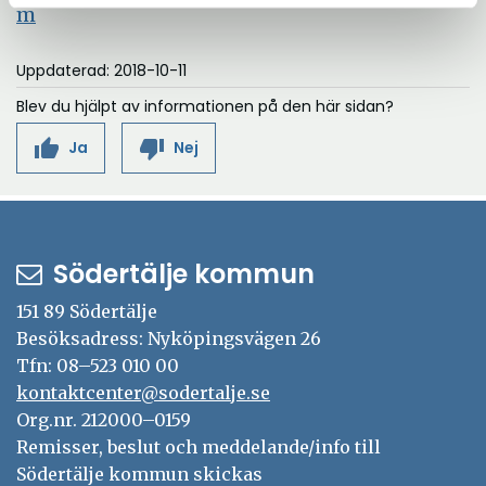
Öppna
m
i
Uppdaterad: 2018-10-11
nytt
fönster
Blev du hjälpt av informationen på den här sidan?
thumb_up
thumb_down
Ja
Nej
Södertälje kommun
151 89 Södertälje
Besöksadress: Nyköpingsvägen 26
Tfn: 08–523 010 00
kontaktcenter@sodertalje.se
Org.nr. 212000–0159
Remisser, beslut och meddelande/info till
Södertälje kommun skickas