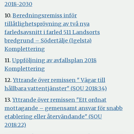
nytt
fönster
Öppna
2018-2030
fönster
i
10.
Beredningsremiss inför
nytt
tillåtlighetsprövning av två nya
fönster
farledsavsnitt i farled 511 Landsorts
bredgrund – Södertälje (Igelsta)
Öppna
Komplettering
i
Öppna
11.
Uppföljning av avfallsplan 2018
nytt
Öppna
i
Komplettering
fönster
i
nytt
12.
Yttrande över remissen " Vägar till
nytt
fönster
Öppna
hållbara vattentjänster" (SOU 2018:34)
fönster
i
13.
Yttrande över remissen "Ett ordnat
nytt
mottagande – gemensamt ansvar för snabb
fönster
etablering eller återvändande" (SOU
Öppna
2018:22)
i