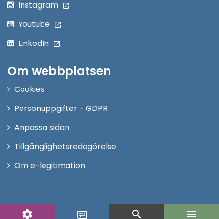
Instagram
Youtube
LinkedIn
Om webbplatsen
Cookies
Personuppgifter - GDPR
Anpassa sidan
Tillgänglighetsredogörelse
Om e-legitimation
settings
search
menu
display_settings