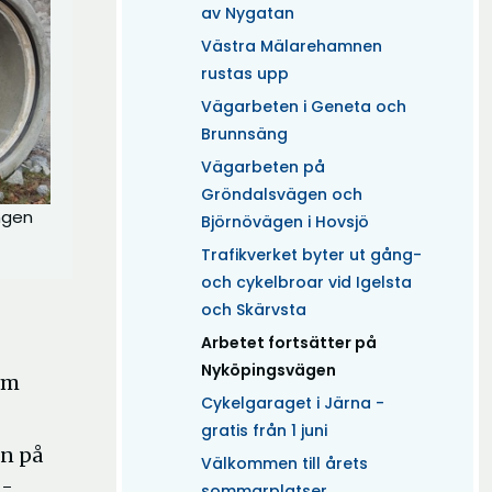
av Nygatan
Västra Mälarehamnen
rustas upp
Vägarbeten i Geneta och
Brunnsäng
Vägarbeten på
Gröndalsvägen och
ngen
Björnövägen i Hovsjö
Trafikverket byter ut gång-
och cykelbroar vid Igelsta
och Skärvsta
(Aktuell)
Arbetet fortsätter på
Nyköpingsvägen
om
Cykelgaraget i Järna -
gratis från 1 juni
an på
Välkommen till årets
 -
sommarplatser