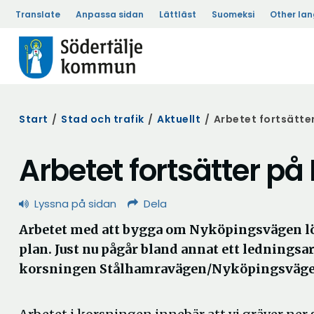
Translate
Anpassa sidan
Lättläst
Suomeksi
Other la
Start
/
Stad och trafik
/
Aktuellt
/
Arbetet fortsätte
Arbetet fortsätter p
Lyssna på sidan
Dela
Arbetet med att bygga om Nyköpingsvägen lö
plan. Just nu pågår bland annat ett ledningsar
korsningen Stålhamravägen/Nyköpingsväge