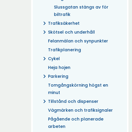
Slussgatan stängs av för
biltrafik
chevron_right
Trafiksäkerhet
chevron_right
Skötsel och underhåll
Felanmälan och synpunkter
Trafikplanering
chevron_right
Cykel
Heja hojen
chevron_right
Parkering
Tomgångskörning högst en
minut
chevron_right
Tillstånd och dispenser
Vägmärken och trafiksignaler
Pågående och planerade
arbeten