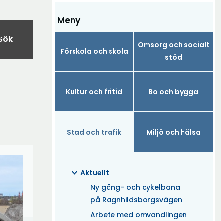
Meny
Sök
Omsorg och socialt
Förskola och skola
stöd
Kultur och fritid
Bo och bygga
Stad och trafik
Miljö och hälsa
expand_more
Aktuellt
Ny gång- och cykelbana
på Ragnhildsborgsvägen
Arbete med omvandlingen