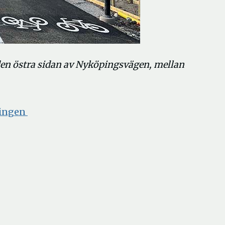
den östra sidan av Nyköpingsvägen, mellan
ningen