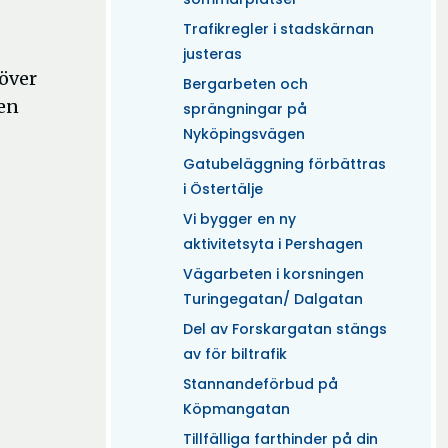
Trafikregler i stadskärnan
justeras
höver
Bergarbeten och
ten
sprängningar på
Nyköpingsvägen
Gatubeläggning förbättras
i Östertälje
Vi bygger en ny
aktivitetsyta i Pershagen
Vägarbeten i korsningen
Turingegatan/ Dalgatan
Del av Forskargatan stängs
av för biltrafik
Stannandeförbud på
Köpmangatan
Tillfälliga farthinder på din