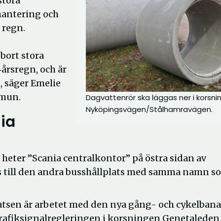
stora
hantering och
 regn.
bort stora
‑årsregn, och är
, säger Emelie
mmun.
Dagvattenrör ska läggas ner i korsni
Nyköpingsvägen/Stålhamravägen.
nia
heter ”Scania centralkontor” på östra sidan av
 till den andra busshållplats med samma namn s
atsen är arbetet med den nya gång- och cykelban
 trafiksignalregleringen i korsningen Genetaleden