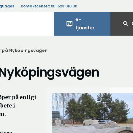
nguages
Kontaktcenter:
08-523 010 00
e-
display_settings
search
tjänster
r på Nyköpingsvägen
å Nyköpingsvägen
per på enligt
bete i
n.