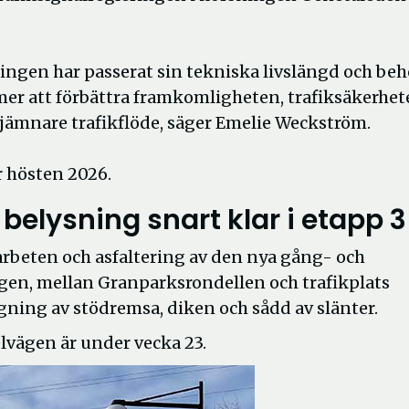
ingen har passerat sin tekniska livslängd och be
er att förbättra framkomligheten, trafiksäkerhe
tt jämnare trafikflöde, säger Emelie Weckström.
 hösten 2026.
elysning snart klar i etapp 3
sarbeten och asfaltering av den nya gång- och
gen, mellan Granparksrondellen och trafikplats
gning av stödremsa, diken och sådd av slänter.
lvägen är under vecka 23.