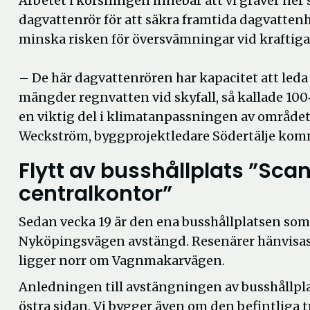
Arbetet i korsningen innebär att vi gräver ner 
dagvattenrör för att säkra framtida dagvatten
minska risken för översvämningar vid kraftiga
– De här dagvattenrören har kapacitet att leda 
mängder regnvatten vid skyfall, så kallade 100
en viktig del i klimatanpassningen av området
Weckström, byggprojektledare Södertälje ko
Flytt av busshållplats ”Sca
centralkontor”
Sedan vecka 19 är den ena busshållplatsen som 
Nyköpingsvägen avstängd. Resenärer hänvisas
ligger norr
om Vagnmakarvägen
.
Anledningen till avstängningen av busshållpl
östra sidan. Vi bygger även om den befintliga