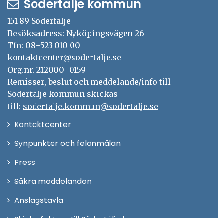
Södertälje kommun
151 89 Södertälje
Besöksadress: Nyköpingsvägen 26
Tfn: 08–523 010 00
kontaktcenter@sodertalje.se
Org.nr. 212000–0159
Remisser, beslut och meddelande/info till
Södertälje kommun skickas
till:
sodertalje.kommun@sodertalje.se
Öppna
Kontaktcenter
i
Synpunkter och felanmälan
nytt
Öppna
Press
fönster
i
Säkra meddelanden
nytt
Anslagstavla
fönster