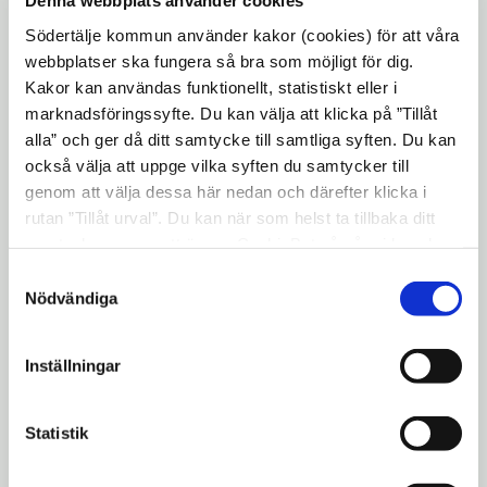
Denna webbplats använder cookies
begränsa störningarna för Södertäljeborna
Södertälje kommun använder kakor (cookies) för att våra
så mycket det går, säger Peter Sandell
webbplatser ska fungera så bra som möjligt för dig.
Johansson, byggprojektledare på Södertälje
Kakor kan användas funktionellt, statistiskt eller i
kommuns stadsbyggnadskontor.
marknadsföringssyfte. Du kan välja att klicka på ”Tillåt
alla” och ger då ditt samtycke till samtliga syften. Du kan
Även Ekdalsgatan ska förbättras med nya
också välja att uppge vilka syften du samtycker till
ytskikt, bredare gång- och cykelstråk och
genom att välja dessa här nedan och därefter klicka i
planteringar. Telge Nät kommer även
rutan ”Tillåt urval”. Du kan när som helst ta tillbaka ditt
ersätta gamla VA-ledningar, samt förstärka
samtycke genom att öppna CookieBot på vår sida och
och bygga ut elnätet. Det arbetet påbörjas i
klicka på ”Ta tillbaka samtycke”. Genom att klicka på
Samtyckesval
"Visa detaljer" kan du läsa om hur kakorna används och
Nödvändiga
mars. Ombyggnationen innebär en del
hur vi och våra leverantörer inhämtar och behandlar
ytterligare begränsningar i
personuppgifter.
framkomligheten.
Inställningar
I Tullgränd pågår arbetet med muren och
trappan ner till Marenplan, som båda får
Statistik
ansiktslyft. Under tiden når man Tullgränd