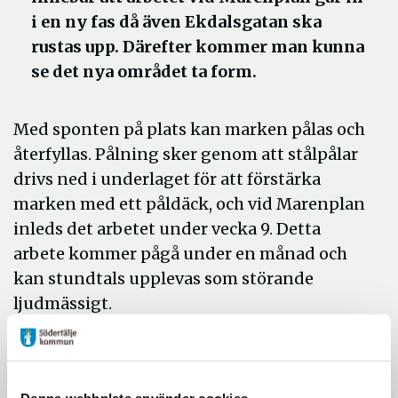
i en ny fas då även Ekdalsgatan ska
rustas upp. Därefter kommer man kunna
se det nya området ta form.
Med sponten på plats kan marken pålas och
återfyllas. Pålning sker genom att stålpålar
drivs ned i underlaget för att förstärka
marken med ett påldäck, och vid Marenplan
inleds det arbetet under vecka 9. Detta
arbete kommer pågå under en månad och
kan stundtals upplevas som störande
ljudmässigt.
– Det kan verka som att många arbeten
sker samtidigt nu under våren, men planen
är att komprimera byggtiden för att