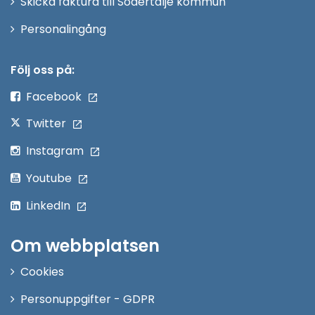
Skicka faktura till Södertälje kommun
Öppna
Personalingång
i
nytt
Följ oss på:
fönster
Facebook
Twitter
Instagram
Youtube
LinkedIn
Om webbplatsen
Cookies
Personuppgifter - GDPR