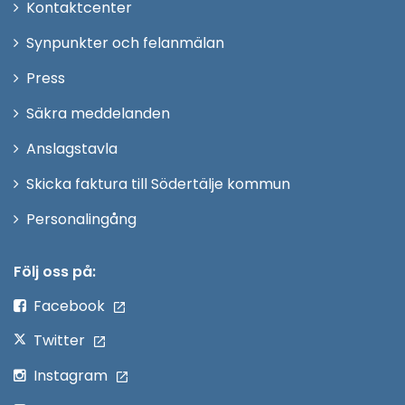
Öppna
Kontaktcenter
i
Synpunkter och felanmälan
nytt
Öppna
Press
fönster
i
Säkra meddelanden
nytt
Anslagstavla
fönster
Skicka faktura till Södertälje kommun
Öppna
Personalingång
i
nytt
Följ oss på:
fönster
Facebook
Twitter
Instagram