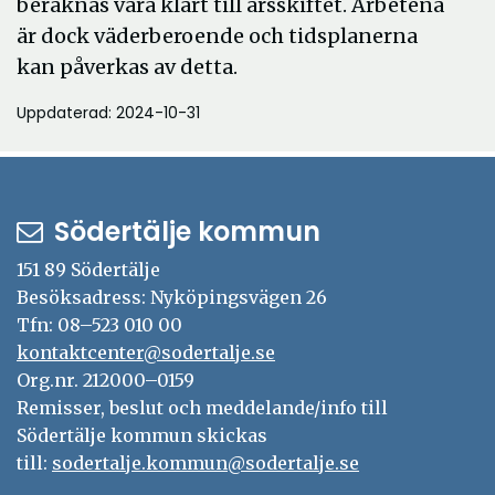
beräknas vara klart till årsskiftet. Arbetena
är dock väderberoende och tidsplanerna
kan påverkas av detta.
Uppdaterad: 2024-10-31
Södertälje kommun
151 89 Södertälje
Besöksadress: Nyköpingsvägen 26
Tfn: 08–523 010 00
kontaktcenter@sodertalje.se
Org.nr. 212000–0159
Remisser, beslut och meddelande/info till
Södertälje kommun skickas
till:
sodertalje.kommun@sodertalje.se