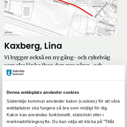
Kaxberg, Lina
Vi bygger också en ny gång- och cykelväg
som ska länka ihop den nya gång- och
cykelvägen mellan Lina och Ridhuset. Den
ska gå från gångtunneln under
Enhörnaleden till Kaxberg, där det
Denna webbplats använder cookies
befintliga cykelvägnätet tar vid.
Södertälje kommun använder kakor (cookies) för att våra
webbplatser ska fungera så bra som möjligt för dig.
Kakor kan användas funktionellt, statistiskt eller i
marknadsföringssyfte. Du kan välja att klicka på ”Tillåt