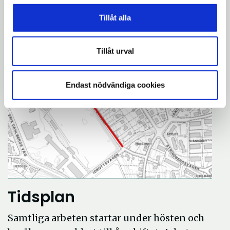
framkomligheten och
Tillåt alla
parkeringsmöjligheterna längs gatan.
Tillåt urval
Endast nödvändiga cookies
Tidsplan
Samtliga arbeten startar under hösten och