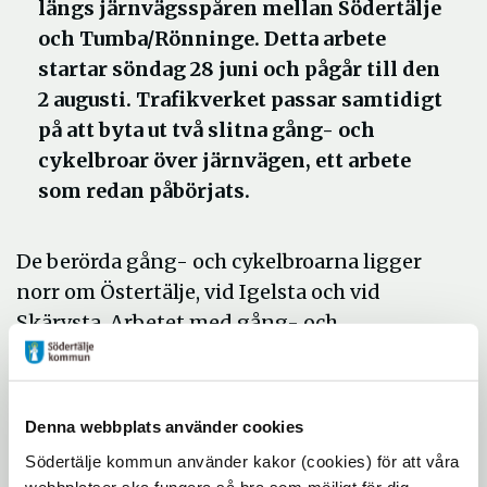
längs järnvägsspåren mellan Södertälje
och Tumba/Rönninge. Detta arbete
startar söndag 28 juni och pågår till den
2 augusti. Trafikverket passar samtidigt
på att byta ut två slitna gång- och
cykelbroar över järnvägen, ett arbete
som redan påbörjats.
De berörda gång- och cykelbroarna ligger
norr om Östertälje, vid Igelsta och vid
Skärvsta. Arbetet med gång- och
cykelbroarna kommer att pågå till om med
början av september.
Denna webbplats använder cookies
Du som vill gå eller cykla över järnvägen
Södertälje kommun använder kakor (cookies) för att våra
mellan Vretensvägen och Gärtunavägen i
webbplatser ska fungera så bra som möjligt för dig.