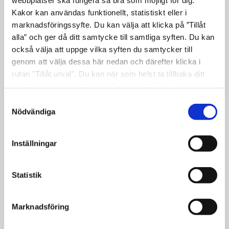
Östertälje, samt vid Skävsta måste välja
Kakor kan användas funktionellt, statistiskt eller i
omledningsvägar. Vänligen följ
marknadsföringssyfte. Du kan välja att klicka på ”Tillåt
hänvisningspilarna.
alla” och ger då ditt samtycke till samtliga syften. Du kan
också välja att uppge vilka syften du samtycker till
genom att välja dessa här nedan och därefter klicka i
Mer om sommarens arbeten på
rutan ”Tillåt urval”. Du kan när som helst ta tillbaka ditt
Trafikverkets webbplats.
samtycke genom att öppna CookieBot på vår sida och
klicka på ”Ta tillbaka samtycke”. Genom att klicka på
Samtyckesval
Kartbilder:
"Visa detaljer" kan du läsa om hur kakorna används och
Nödvändiga
hur vi och våra leverantörer inhämtar och behandlar
personuppgifter.
Inställningar
Statistik
Marknadsföring