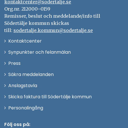
kontaktcenter@sodertalje.se
Org.nr. 212000–0159
Remisser, beslut och meddelande/info till
Södertälje kommun skickas
till:
sodertalje.kommun@sodertalje.se
Öppna
Kontaktcenter
i
Synpunkter och felanmälan
nytt
Öppna
Press
fönster
i
Säkra meddelanden
nytt
Anslagstavla
fönster
Skicka faktura till Södertälje kommun
Öppna
Personalingång
i
nytt
Följ oss på: