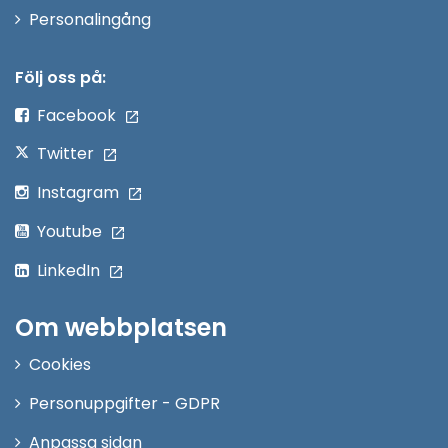
Öppna
Personalingång
i
nytt
Följ oss på:
fönster
Facebook
Twitter
Instagram
Youtube
LinkedIn
Om webbplatsen
Cookies
Personuppgifter - GDPR
Anpassa sidan