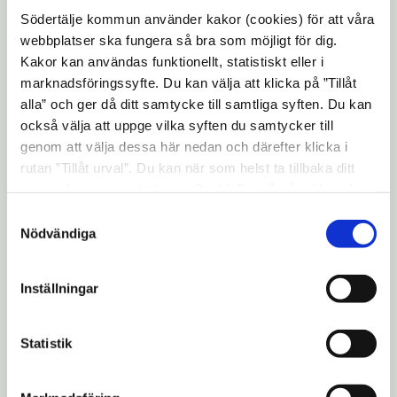
Utförande entreprenörer är Orca och Gsson
Södertälje kommun använder kakor (cookies) för att våra
webbplatser ska fungera så bra som möjligt för dig.
El.
Kakor kan användas funktionellt, statistiskt eller i
marknadsföringssyfte. Du kan välja att klicka på ”Tillåt
alla” och ger då ditt samtycke till samtliga syften. Du kan
också välja att uppge vilka syften du samtycker till
genom att välja dessa här nedan och därefter klicka i
rutan ”Tillåt urval”. Du kan när som helst ta tillbaka ditt
samtycke genom att öppna CookieBot på vår sida och
klicka på ”Ta tillbaka samtycke”. Genom att klicka på
Samtyckesval
"Visa detaljer" kan du läsa om hur kakorna används och
Nödvändiga
hur vi och våra leverantörer inhämtar och behandlar
personuppgifter.
Inställningar
Här kommer den nya aktivitetsytan ligga. I
dagsläget är det en grusplan på platsen.
Statistik