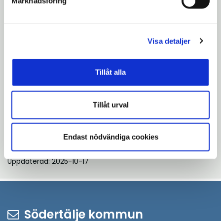
Marknadsföring
Visa detaljer
Tillåt alla
Tillåt urval
Skiss över den nya aktivitetsytan i Lina hage.
Endast nödvändiga cookies
Uppdaterad: 2025-10-17
Södertälje kommun