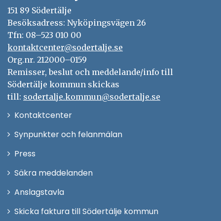
151 89 Södertälje
Besöksadress: Nyköpingsvägen 26
Tfn: 08–523 010 00
kontaktcenter@sodertalje.se
Org.nr. 212000–0159
Remisser, beslut och meddelande/info till
Södertälje kommun skickas
till:
sodertalje.kommun@sodertalje.se
Öppna
Kontaktcenter
i
Synpunkter och felanmälan
nytt
Öppna
Press
fönster
i
Säkra meddelanden
nytt
Anslagstavla
fönster
Skicka faktura till Södertälje kommun