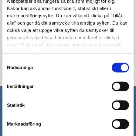
webbplatser ska fungera så bra som möjligt för dig.
Kakor kan användas funktionellt, statistiskt eller i
Arial, 10 pt storlek
marknadsföringssyfte. Du kan välja att klicka på ”Tillåt
Färg
alla” och ger då ditt samtycke till samtliga syften. Du kan
också välja att uppge vilka syften du samtycker till
Svart text
genom att välja dessa här nedan och därefter klicka i
rutan ”Tillåt urval”. Du kan när som helst ta tillbaka ditt
Uppdaterad: 2019-05-24
samtycke genom att öppna CookieBot på vår sida och
klicka på ”Ta tillbaka samtycke”. Genom att klicka på
Blev du hjälpt av informationen på den här sidan?
Samtyckesval
"Visa detaljer" kan du läsa om hur kakorna används och
Nödvändiga
thumb_up
thumb_down
Ja
Nej
hur vi och våra leverantörer inhämtar och behandlar
personuppgifter.
Inställningar
Södertälje kommun
Statistik
151 89 Södertälje
Marknadsföring
Besöksadress: Nyköpingsvägen 26
Tfn: 08–523 010 00