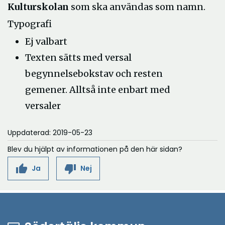
Kulturskolan
som ska användas som namn.
Typografi
Ej valbart
Texten sätts med versal
begynnelsebokstav och resten
gemener. Alltså inte enbart med
versaler
Uppdaterad: 2019-05-23
Blev du hjälpt av informationen på den här sidan?
thumb_up
thumb_down
Ja
Nej