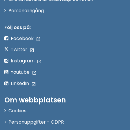
Öppna
Personalingång
i
nytt
Följ oss på:
fönster
Facebook
Twitter
Instagram
Youtube
LinkedIn
Om webbplatsen
Cookies
Personuppgifter - GDPR