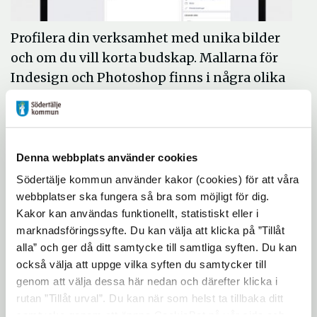
Profilera din verksamhet med unika bilder
och om du vill korta budskap. Mallarna för
Indesign och Photoshop finns i några olika
varianter.
Tänk på att bilden beskärs olika på mobil
och dator. Guidelinjer finns i mallarna.
Denna webbplats använder cookies
Logotyp
Södertälje kommun använder kakor (cookies) för att våra
Ingen logotyp
webbplatser ska fungera så bra som möjligt för dig.
Kakor kan användas funktionellt, statistiskt eller i
Typografi
marknadsföringssyfte. Du kan välja att klicka på ”Tillåt
Poppins Bold
alla” och ger då ditt samtycke till samtliga syften. Du kan
också välja att uppge vilka syften du samtycker till
Färg
genom att välja dessa här nedan och därefter klicka i
rutan ”Tillåt urval”. Du kan när som helst ta tillbaka ditt
Fritt ur färgpaletten.
samtycke genom att öppna CookieBot på vår sida och