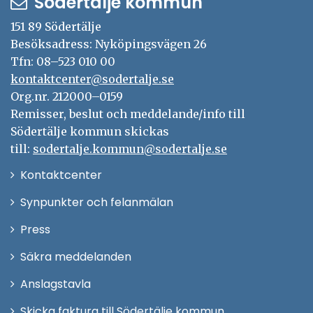
Södertälje kommun
151 89 Södertälje
Besöksadress: Nyköpingsvägen 26
Tfn: 08–523 010 00
kontaktcenter@sodertalje.se
Org.nr. 212000–0159
Remisser, beslut och meddelande/info till
Södertälje kommun skickas
till:
sodertalje.kommun@sodertalje.se
Öppna
Kontaktcenter
i
Synpunkter och felanmälan
nytt
Öppna
Press
fönster
i
Säkra meddelanden
nytt
Anslagstavla
fönster
Skicka faktura till Södertälje kommun