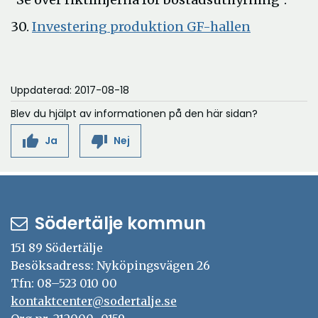
Öppna
30.
Investering produktion GF-hallen
i
nytt
fönster
Uppdaterad: 2017-08-18
Blev du hjälpt av informationen på den här sidan?
thumb_up
thumb_down
Ja
Nej
Södertälje kommun
151 89 Södertälje
Besöksadress: Nyköpingsvägen 26
Tfn: 08–523 010 00
kontaktcenter@sodertalje.se