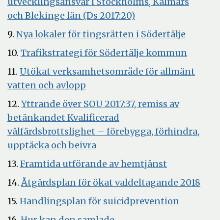
utvecklingsansvar i Stockholms, Kalmars
Öppna
och Blekinge län (Ds 2017:20)
i
Öppna
9.
Nya lokaler för tingsrätten i Södertälje
nytt
i
Öppna
10.
Trafikstrategi för Södertälje kommun
fönster
nytt
i
11.
Utökat verksamhetsområde för allmänt
fönster
nytt
Öppna
vatten och avlopp
fönster
i
12.
Yttrande över SOU 2017:37, remiss av
nytt
betänkandet Kvalificerad
fönster
välfärdsbrottslighet – förebygga, förhindra,
Öppna
upptäcka och beivra
i
Öppna
13.
Framtida utförande av hemtjänst
nytt
i
Öpp
14.
Åtgärdsplan för ökat valdeltagande 2018
fönster
nytt
i
Öppna
15.
Handlingsplan för suicidprevention
fönster
nytt
i
16.
Hur kan den samlade