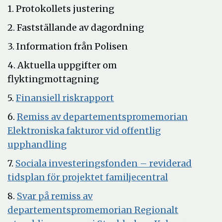
1. Protokollets justering
2. Fastställande av dagordning
3. Information från Polisen
4. Aktuella uppgifter om
flyktingmottagning
Öppna
5.
Finansiell riskrapport
i
6.
Remiss av departementspromemorian
nytt
Elektroniska fakturor vid offentlig
fönster
Öppna
upphandling
i
7.
Sociala investeringsfonden – reviderad
nytt
Öppna
tidsplan för projektet familjecentral
fönster
i
8.
Svar på remiss av
nytt
departementspromemorian Regionalt
fönster