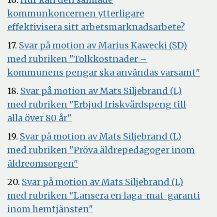
föns
nytt
kommunkoncernen ytterligare
fönster
Öppna
effektivisera sitt arbetsmarknadsarbete?
i
17.
Svar på motion av Marius Kawecki (SD)
nytt
med rubriken "Tolkkostnader –
fönster
Öp
kommunens pengar ska användas varsamt"
i
18.
Svar på motion av Mats Siljebrand (L)
nyt
med rubriken "Erbjud friskvårdspeng till
fön
Öppna
alla över 80 år"
i
19.
Svar på motion av Mats Siljebrand (L)
nytt
med rubriken "Pröva äldrepedagoger inom
fönster
Öppna
äldreomsorgen"
i
20.
Svar på motion av Mats Siljebrand (L)
nytt
med rubriken "Lansera en laga-mat-garanti
fönster
Öppna
inom hemtjänsten"