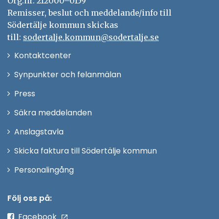
Org.nr. 212000–0159
Remisser, beslut och meddelande/info till
Södertälje kommun skickas
till:
sodertalje.kommun@sodertalje.se
Öppna
Kontaktcenter
i
Synpunkter och felanmälan
nytt
Öppna
Press
fönster
i
Säkra meddelanden
nytt
Anslagstavla
fönster
Skicka faktura till Södertälje kommun
Öppna
Personalingång
i
nytt
Följ oss på:
fönster
Facebook