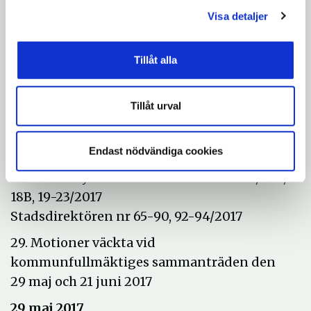
Visa detaljer
e) Järna kommundelsnämnds beslut den 30
maj 2017, § 94 Åtgärdsförslag för Järna
grundskolors underskott 2017.
Tillåt alla
f) Länsstyrelsen Stockholm: information
om rapport från inspektion av
Tillåt urval
överförmyndarnämnden.
28. Anmälan av delegeringsbeslut
Endast nödvändiga cookies
Kommunstyrelsens ordförande nr 15-17, 18A,
18B, 19-23/2017
Stadsdirektören nr 65-90, 92-94/2017
29. Motioner väckta vid
kommunfullmäktiges sammanträden den
29 maj och 21 juni 2017
29 maj 2017