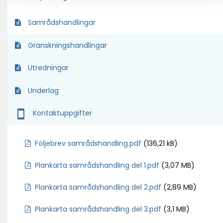
Samrådshandlingar
Granskningshandlingar
Utredningar
Underlag
smartphone
Kontaktuppgifter
Följebrev samrådshandling.pdf
(136,21 kB)
Plankarta samrådshandling del 1.pdf
(3,07 MB)
Plankarta samrådshandling del 2.pdf
(2,89 MB)
Plankarta samrådshandling del 3.pdf
(3,1 MB)