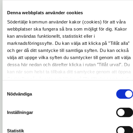
Nästa tillfälle att lämna synpunkter på
planförslaget är under granskning.
Denna webbplats använder cookies
Etapp 2, diarienummer: EN 2023/000024
Södertälje kommun använder kakor (cookies) för att våra
webbplatser ska fungera så bra som möjligt för dig. Kakor
Tidigare diarienummer: SBN-2012-01084
kan användas funktionellt, statistiskt eller i
marknadsföringssyfte. Du kan välja att klicka på ”Tillåt alla”
och ger då ditt samtycke till samtliga syften. Du kan också
Preliminär tidplan
välja att uppge vilka syften du samtycker till genom att välja
dessa här nedan och därefter klicka i rutan ”Tillåt urval”. Du
Etapp 1
, ändring av befintlig detaljplan
kan när som helst ta tillbaka ditt samtycke genom att öppna
CookieBot på vår sida och klicka på ”Ta tillbaka samtycke”.
December 2021, uppstart
Genom att klicka på "Visa detaljer" kan du läsa om hur
Samtyckesval
2023, 1/6 - 8/9 2023, Samråd
kakorna används och hur vi och våra leverantörer inhämtar
Nödvändiga
och behandlar personuppgifter.
2025, 11/11 - 16/12 2025, Granskning
Inställningar
2026, kvartal 4, Antagande
2026, kvartal 4, Laga kraft
Statistik