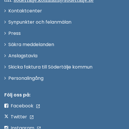
Öppna
Kontaktcenter
i
Synpunkter och felanmälan
nytt
Öppna
Press
fönster
i
Säkra meddelanden
nytt
Anslagstavla
fönster
Skicka faktura till Södertälje kommun
Öppna
Personalingång
i
nytt
Följ oss på:
fönster
Facebook
Twitter
Instagram