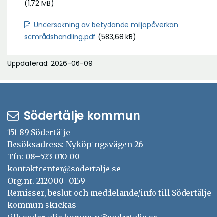
(1,72 MB)
Undersökning av betydande miljöpåverkan
samrådshandling.pdf
(583,68 kB)
Uppdaterad: 2026-06-09
Södertälje kommun
151 89 Södertälje
Besöksadress: Nyköpingsvägen 26
Tfn: 08–523 010 00
kontaktcenter@sodertalje.se
Org.nr. 212000–0159
Remisser, beslut och meddelande/info till Södertälje
kommun skickas
till:
sodertalje.kommun@sodertalje.se