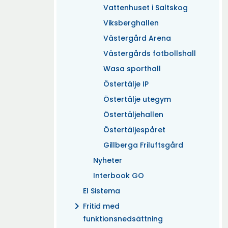
Vattenhuset i Saltskog
Viksberghallen
Västergård Arena
Västergårds fotbollshall
Wasa sporthall
Östertälje IP
Östertälje utegym
Östertäljehallen
Östertäljespåret
Gillberga Friluftsgård
Nyheter
Interbook GO
El Sistema
chevron_right
Fritid med
funktionsnedsättning