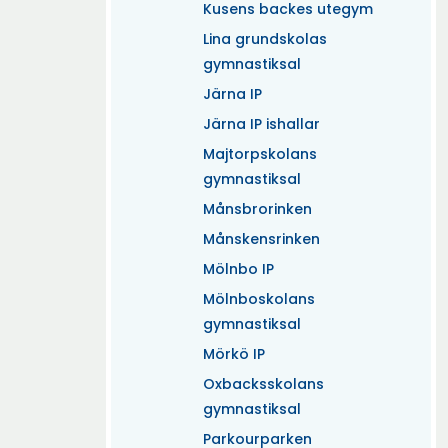
Kusens backes utegym
Lina grundskolas
gymnastiksal
Järna IP
Järna IP ishallar
Majtorpskolans
gymnastiksal
Månsbrorinken
Månskensrinken
Mölnbo IP
Mölnboskolans
gymnastiksal
Mörkö IP
Oxbacksskolans
gymnastiksal
Parkourparken