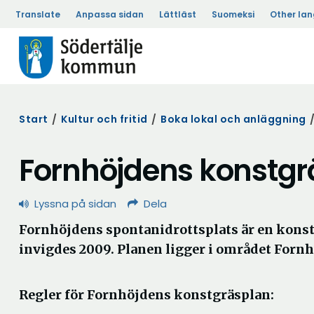
Translate
Anpassa sidan
Lättläst
Suomeksi
Other la
Start
/
Kultur och fritid
/
Boka lokal och anläggning
Fornhöjdens konstgr
Lyssna på sidan
Dela
Fornhöjdens spontanidrottsplats är en kons
invigdes 2009. Planen ligger i området Forn
Regler för Fornhöjdens konstgräsplan: