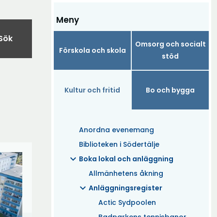
Meny
Sök
Omsorg och socialt
Förskola och skola
stöd
Kultur och fritid
Bo och bygga
Anordna evenemang
Biblioteken i Södertälje
expand_more
Boka lokal och anläggning
Allmänhetens åkning
expand_more
Anläggningsregister
Actic Sydpoolen