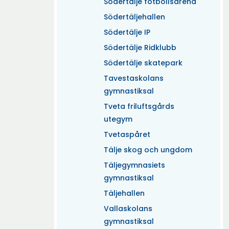
Södertälje fotbollsarena
Södertäljehallen
Södertälje IP
Södertälje Ridklubb
Södertälje skatepark
Tavestaskolans
gymnastiksal
Tveta friluftsgårds
utegym
Tvetaspåret
Tälje skog och ungdom
Täljegymnasiets
gymnastiksal
Täljehallen
Vallaskolans
gymnastiksal