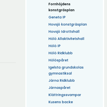
(Aktuell)
Fornhöjdens
konstgräsplan
Geneta IP
Hovsjö konstgräsplan
Hovsjö Idrottshall
Hölö Allaktivitetshall
Hölö IP
Hölö Ridklubb
Hölöspåret
Igelsta grundskolas
gymnastiksal
Järna Ridklubb
Järnaspåret
Klättringssvampar
Kusens backe