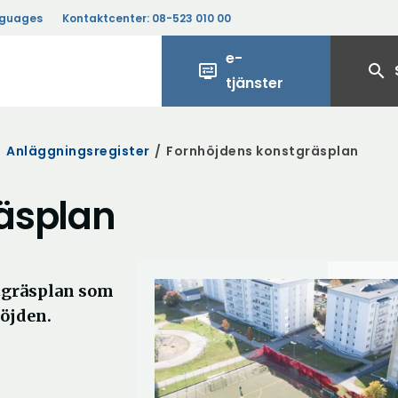
nguages
Kontaktcenter:
08-523 010 00
e-
display_settings
search
tjänster
/
Anläggningsregister
/
Fornhöjdens konstgräsplan
äsplan
tgräsplan som
höjden.