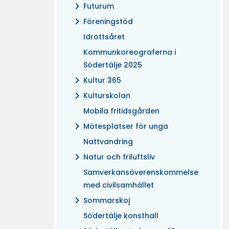
chevron_right
Futurum
chevron_right
Föreningstöd
Idrottsåret
Kommunkoreograferna i
Södertälje 2025
chevron_right
Kultur 365
chevron_right
Kulturskolan
Mobila fritidsgården
chevron_right
Mötesplatser för unga
Nattvandring
chevron_right
Natur och friluftsliv
Samverkansöverenskommelse
med civilsamhället
chevron_right
Sommarskoj
Södertälje konsthall