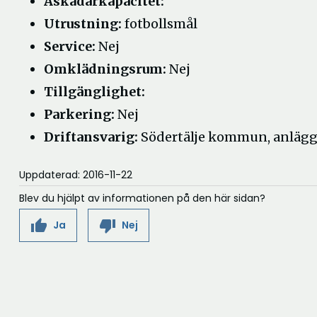
Åskådarkapacitet:
Utrustning:
fotbollsmål
Service:
Nej
Omklädningsrum:
Nej
Tillgänglighet:
Parkering:
Nej
Driftansvarig:
Södertälje kommun, anläg
Uppdaterad: 2016-11-22
Blev du hjälpt av informationen på den här sidan?
thumb_up
thumb_down
Ja
Nej