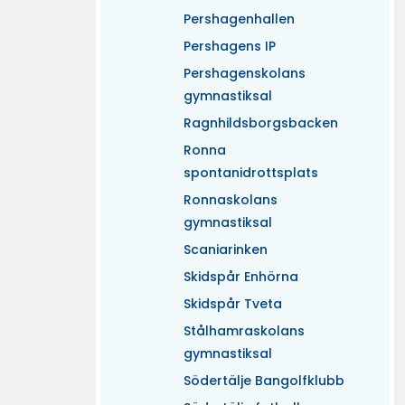
Pershagenhallen
Pershagens IP
Pershagenskolans
gymnastiksal
Ragnhildsborgsbacken
Ronna
spontanidrottsplats
Ronnaskolans
gymnastiksal
Scaniarinken
Skidspår Enhörna
Skidspår Tveta
Stålhamraskolans
gymnastiksal
Södertälje Bangolfklubb