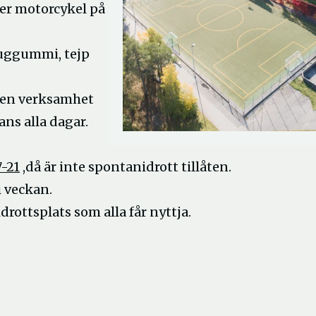
ller motorcykel på
 tuggummi, tejp
gen verksamhet
ans alla dagar.
7-21
,då är inte spontanidrott tillåten.
i veckan.
ottsplats som alla får nyttja.