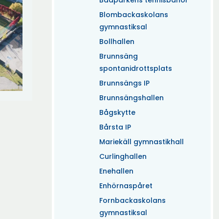
Badparkens tennisbanor
Blombackaskolans
gymnastiksal
Bollhallen
Brunnsäng
spontanidrottsplats
Brunnsängs IP
Brunnsängshallen
Bågskytte
Bårsta IP
Mariekäll gymnastikhall
Curlinghallen
Enehallen
Enhörnaspåret
Fornbackaskolans
gymnastiksal