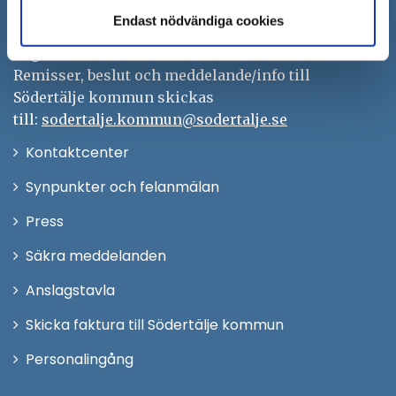
Tfn: 08–523 010 00
Endast nödvändiga cookies
kontaktcenter@sodertalje.se
Org.nr. 212000–0159
Remisser, beslut och meddelande/info till
Södertälje kommun skickas
till:
sodertalje.kommun@sodertalje.se
Öppna
Kontaktcenter
i
Synpunkter och felanmälan
nytt
Öppna
Press
fönster
i
Säkra meddelanden
nytt
Anslagstavla
fönster
Skicka faktura till Södertälje kommun
Öppna
Personalingång
i