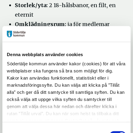
Storlek/yta:
2 18-hålsbanor, en filt, en
eternit
Omklädningsrum:
ja för medlemar
Parkering:
I anslutning till
anläggningen
Driftansvarig:
Södertälje
Denna webbplats använder cookies
bangolfklubb
Södertälje kommun använder kakor (cookies) för att våra
webbplatser ska fungera så bra som möjligt för dig.
Adress:
Bergviksgatan 20
Kakor kan användas funktionellt, statistiskt eller i
Övrigt:
öppen maj-september, Kiosk finns
marknadsföringssyfte. Du kan välja att klicka på ”Tillåt
alla” och ger då ditt samtycke till samtliga syften. Du kan
också välja att uppge vilka syften du samtycker till
genom att välja dessa här nedan och därefter klicka i
rutan ”Tillåt urval”. Du kan när som helst ta tillbaka ditt
samtycke genom att öppna CookieBot på vår sida och
klicka på ”Ta tillbaka samtycke”. Genom att klicka på
Samtyckesval