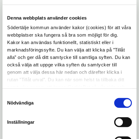
Resultattavla:
ja
Wifi:
ja
Denna webbplats använder cookies
Ljudanläggning:
ja
Södertälje kommun använder kakor (cookies) för att våra
Linjerat för:
basket
webbplatser ska fungera så bra som möjligt för dig.
Parkering:
Finns i anslutning till
Kakor kan användas funktionellt, statistiskt eller i
marknadsföringssyfte. Du kan välja att klicka på ”Tillåt
anläggingen
alla” och ger då ditt samtycke till samtliga syften. Du kan
Passersystem:
Nyckel
också välja att uppge vilka syften du samtycker till
Driftansvarig:
Södertälje
genom att välja dessa här nedan och därefter klicka i
rutan ”Tillåt urval”. Du kan när som helst ta tillbaka ditt
basketbollklubb
samtycke genom att öppna CookieBot på vår sida och
Adress:
Rektorsvägen 2, 152 40
klicka på ”Ta tillbaka samtycke”. Genom att klicka på
Samtyckesval
Södertälje
"Visa detaljer" kan du läsa om hur kakorna används och
Nödvändiga
hur vi och våra leverantörer inhämtar och behandlar
personuppgifter.
Uppdaterad: 2016-11-22
Inställningar
Blev du hjälpt av informationen på den här sidan?