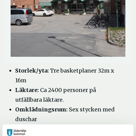
Storlek/yta:
Tre basketplaner 32m x
16m
Läktare:
Ca 2400 personer på
utfällbara läktare.
Omklädningsrum:
Sex stycken med
duschar
Hjärstartare:
ja