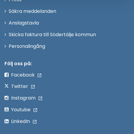
fönster
i
Säkra meddelanden
nytt
Anslagstavla
fönster
Skicka faktura till Södertälje kommun
Öppna
Personalingång
i
nytt
Följ oss på:
fönster
Facebook
Twitter
Instagram
Youtube
LinkedIn