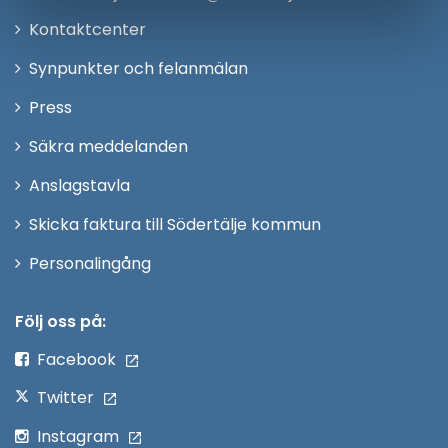
Öppna
Kontaktcenter
i
Synpunkter och felanmälan
nytt
Öppna
Press
fönster
i
Säkra meddelanden
nytt
Anslagstavla
fönster
Skicka faktura till Södertälje kommun
Öppna
Personalingång
i
nytt
Följ oss på:
fönster
Facebook
Twitter
Instagram