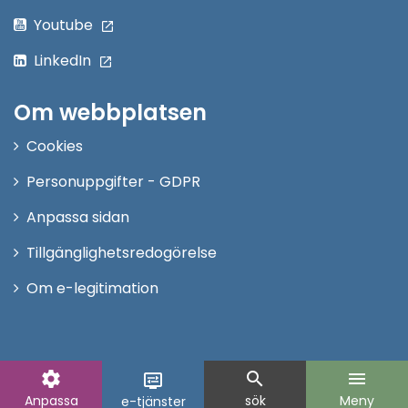
Youtube
LinkedIn
Om webbplatsen
Cookies
Personuppgifter - GDPR
Anpassa sidan
Tillgänglighetsredogörelse
Om e-legitimation
settings
search
menu
display_settings
Anpassa
sök
Meny
e-tjänster