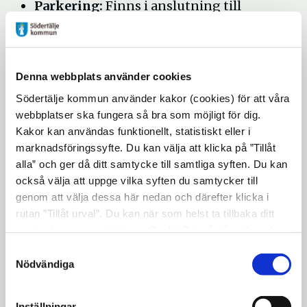
Parkering:
Finns i anslutning till
anläggningen
Passersystem:
Driftansvarig:
Järna Ridklubb
Denna webbplats använder cookies
Adress:
Bilstavägen 31, 153 95 Järna
Södertälje kommun använder kakor (cookies) för att våra
webbplatser ska fungera så bra som möjligt för dig.
Kakor kan användas funktionellt, statistiskt eller i
marknadsföringssyfte. Du kan välja att klicka på ”Tillåt
alla” och ger då ditt samtycke till samtliga syften. Du kan
också välja att uppge vilka syften du samtycker till
genom att välja dessa här nedan och därefter klicka i
rutan ”Tillåt urval”. Du kan när som helst ta tillbaka ditt
samtycke genom att öppna CookieBot på vår sida och
klicka på ”Ta tillbaka samtycke”. Genom att klicka på
Samtyckesval
Järna Ridklubb
"Visa detaljer" kan du läsa om hur kakorna används och
Nödvändiga
hur vi och våra leverantörer inhämtar och behandlar
http://www8.idrottonline.se/JarnaRK-Ridsport/
personuppgifter.
Inställningar