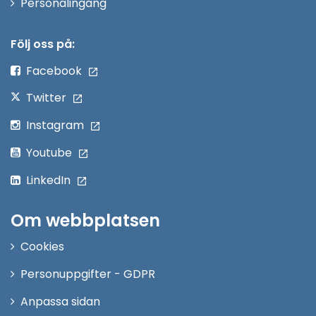
Öppna
Personalingång
i
nytt
Följ oss på:
fönster
Facebook
Twitter
Instagram
Youtube
LinkedIn
Om webbplatsen
Cookies
Personuppgifter - GDPR
Anpassa sidan