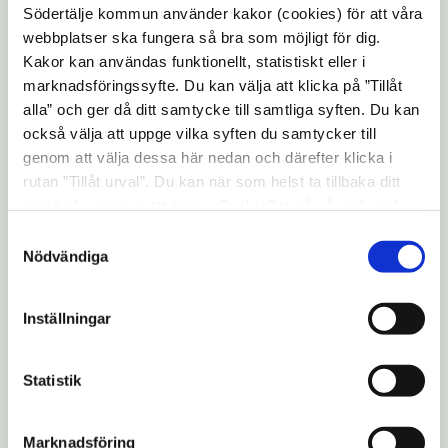
Södertälje kommun använder kakor (cookies) för att våra
Driftansvarig:
Södertälje kommun,
webbplatser ska fungera så bra som möjligt för dig.
anläggning
Kakor kan användas funktionellt, statistiskt eller i
marknadsföringssyfte. Du kan välja att klicka på ”Tillåt
Adress:
Bellevuegatan 6-8
alla” och ger då ditt samtycke till samtliga syften. Du kan
också välja att uppge vilka syften du samtycker till
genom att välja dessa här nedan och därefter klicka i
rutan ”Tillåt urval”. Du kan när som helst ta tillbaka ditt
samtycke genom att öppna CookieBot på vår sida och
klicka på ”Ta tillbaka samtycke”. Genom att klicka på
Samtyckesval
"Visa detaljer" kan du läsa om hur kakorna används och
Nödvändiga
hur vi och våra leverantörer inhämtar och behandlar
personuppgifter.
Inställningar
Statistik
Marknadsföring