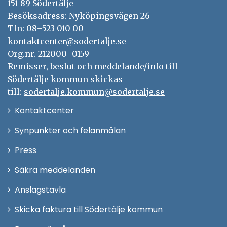
151 89 Södertälje
Besöksadress: Nyköpingsvägen 26
Tfn: 08–523 010 00
kontaktcenter@sodertalje.se
Org.nr. 212000–0159
Remisser, beslut och meddelande/info till
Södertälje kommun skickas
till:
sodertalje.kommun@sodertalje.se
Öppna
Kontaktcenter
i
Synpunkter och felanmälan
nytt
Öppna
Press
fönster
i
Säkra meddelanden
nytt
Anslagstavla
fönster
Skicka faktura till Södertälje kommun