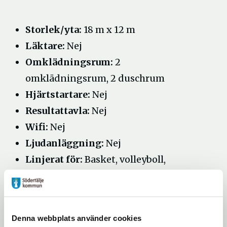
Storlek/yta:
18 m x 12 m
Läktare:
Nej
Omklädningsrum:
2
omklädningsrum, 2 duschrum
Hjärtstartare:
Nej
Resultattavla:
Nej
Wifi:
Nej
Ljudanläggning:
Nej
Linjerat för:
Basket, volleyboll,
badminton
Parkering:
Avgiftbelag parkering i
närheten
Denna webbplats använder cookies
Passersystem:
Passertagg