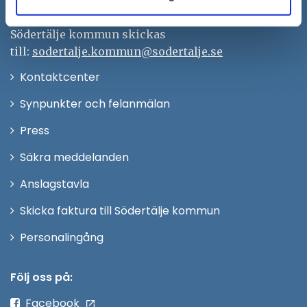
Org.nr. 212000–0159
Remisser, beslut och meddelande/info till
Södertälje kommun skickas
till:
sodertalje.kommun@sodertalje.se
Öppna
Kontaktcenter
i
Synpunkter och felanmälan
nytt
Öppna
Press
fönster
i
Säkra meddelanden
nytt
Anslagstavla
fönster
Skicka faktura till Södertälje kommun
Öppna
Personalingång
i
nytt
Följ oss på:
fönster
Facebook