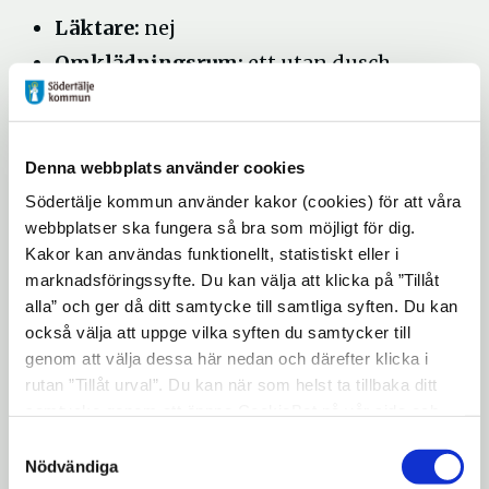
Läktare:
nej
Omklädningsrum:
ett utan dusch
Hjärstartare:
nej
Resultattavla:
nej
Wifi:
nej
Denna webbplats använder cookies
Ljudanläggning:
nej
Södertälje kommun använder kakor (cookies) för att våra
webbplatser ska fungera så bra som möjligt för dig.
Linjerat för:
Kakor kan användas funktionellt, statistiskt eller i
Parkering:
Finns i anslutning till
marknadsföringssyfte. Du kan välja att klicka på ”Tillåt
anläggingen
alla” och ger då ditt samtycke till samtliga syften. Du kan
också välja att uppge vilka syften du samtycker till
Passersystem:
Nyckel
genom att välja dessa här nedan och därefter klicka i
Driftansvarig:
Tälje skog och ungdom
rutan ”Tillåt urval”. Du kan när som helst ta tillbaka ditt
Adress:
Viksbergsvägen 153, 152 54
samtycke genom att öppna CookieBot på vår sida och
klicka på ”Ta tillbaka samtycke”. Genom att klicka på
Södertälje
Samtyckesval
"Visa detaljer" kan du läsa om hur kakorna används och
Nödvändiga