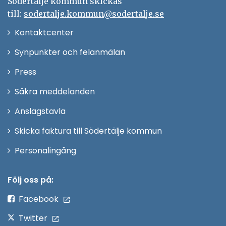
Södertälje kommun skickas
till:
sodertalje.kommun@sodertalje.se
Öppna
Kontaktcenter
i
Synpunkter och felanmälan
nytt
Öppna
Press
fönster
i
Säkra meddelanden
nytt
Anslagstavla
fönster
Skicka faktura till Södertälje kommun
Öppna
Personalingång
i
nytt
Följ oss på:
fönster
Facebook
Twitter