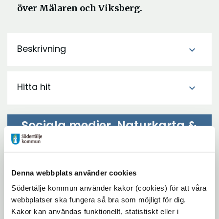
över Mälaren och Viksberg.
Beskrivning
expand_more
Hitta hit
expand_more
Sociala medier, Naturkarta &
Artportal
Ö
Facebook
Denna webbplats använder cookies
p
Ö
Instagram
p
Södertälje kommun använder kakor (cookies) för att våra
p
webbplatser ska fungera så bra som möjligt för dig.
n
Ö
Naturkartan
p
Kakor kan användas funktionellt, statistiskt eller i
a