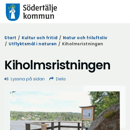
Start
/
Kultur och fritid
/
Natur och friluftsliv
/
Utflyktsmål i naturen
/
Kiholmsristningen
Kiholmsristningen
Lyssna på sidan
Dela