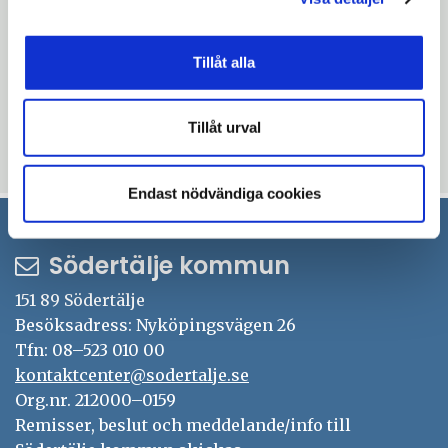
t
e
miljokontoret@sodertalje.se
t
t
f
r
t
e
ö
Tillåt alla
f
Uppdaterad: 2026-06-17
r
n
ö
Blev du hjälpt av informationen på den här sidan?
s
Tillåt urval
n
t
thumb_up
thumb_down
Ja
Nej
s
e
t
Endast nödvändiga cookies
r
e
r
Södertälje kommun
151 89 Södertälje
Besöksadress: Nyköpingsvägen 26
Tfn: 08–523 010 00
kontaktcenter@sodertalje.se
Org.nr. 212000–0159
Remisser, beslut och meddelande/info till