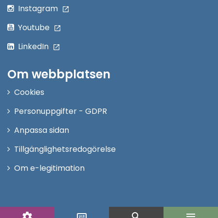
Instagram
Youtube
LinkedIn
Om webbplatsen
Cookies
Personuppgifter - GDPR
Anpassa sidan
Tillgänglighetsredogörelse
Om e-legitimation
settings
search
menu
display_settings