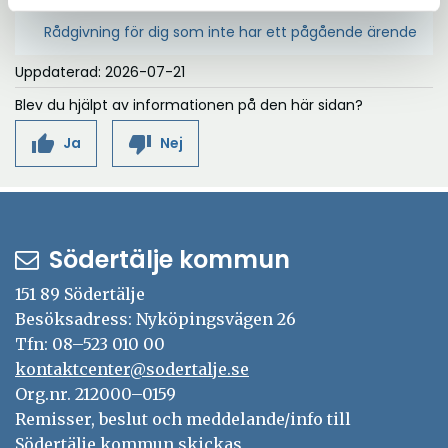
Rådgivning för dig som inte har ett pågående ärende
Uppdaterad: 2026-07-21
Blev du hjälpt av informationen på den här sidan?
thumb_up
thumb_down
Ja
Nej
Södertälje kommun
151 89 Södertälje
Besöksadress: Nyköpingsvägen 26
Tfn: 08–523 010 00
kontaktcenter@sodertalje.se
Org.nr. 212000–0159
Remisser, beslut och meddelande/info till
Södertälje kommun skickas