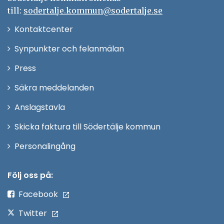
till:
sodertalje.kommun@sodertalje.se
Öppna
Kontaktcenter
i
Synpunkter och felanmälan
nytt
Öppna
Press
fönster
i
Säkra meddelanden
nytt
Anslagstavla
fönster
Skicka faktura till Södertälje kommun
Öppna
Personalingång
i
nytt
Följ oss på:
fönster
Facebook
Twitter