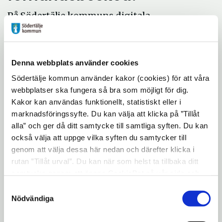
På Södertälje kommuns digitala
anslagstavla kan du se vilka ansökningar
som har kommit in samt vilka beslut som
har fattats gällande bygglov och
Denna webbplats använder cookies
förhandsbesked.
Södertälje kommun använder kakor (cookies) för att våra
webbplatser ska fungera så bra som möjligt för dig.
Telefontider och frågor i pågående ärenden
Kakor kan användas funktionellt, statistiskt eller i
marknadsföringssyfte. Du kan välja att klicka på ”Tillåt
alla” och ger då ditt samtycke till samtliga syften. Du kan
Telefontider och frågor i
också välja att uppge vilka syften du samtycker till
pågående ärenden
genom att välja dessa här nedan och därefter klicka i
rutan ”Tillåt urval”. Du kan när som helst ta tillbaka ditt
Under veckorna 30-33 har vi
samtycke genom att öppna CookieBot på vår sida och
sommarstängt. Vecka 34 återgår vi till
klicka på ”Ta tillbaka samtycke”. Genom att klicka på
Samtyckesval
"Visa detaljer" kan du läsa om hur kakorna används och
Nödvändiga
telefontiderna nedan. Under veckorna 30-
hur vi och våra leverantörer inhämtar och behandlar
33 kan du kontakta kontaktcenter eller
personuppgifter.