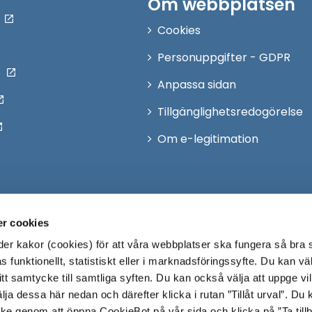
Om webbplatsen
Cookies
Personuppgifter - GDPR
Anpassa sidan
Tillgänglighetsredogörelse
Om e-legitimation
r cookies
r kakor (cookies) för att våra webbplatser ska fungera så bra 
 funktionellt, statistiskt eller i marknadsföringssyfte. Du kan väl
 ditt samtycke till samtliga syften. Du kan också välja att uppge vi
lja dessa här nedan och därefter klicka i rutan ”Tillåt urval”. Du
ycke genom att öppna CookieBot på vår sida och klicka på ”Ta till