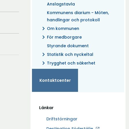
Anslagstavla
Kommunens diarium - Möten,
handlingar och protokoll
chevron_right
Om kommunen
chevron_right
För medborgare
Styrande dokument
chevron_right
Statistik och nyckeltal
chevron_right
Trygghet och säkerhet
Kontaktcenter
Länkar
Driftstörningar
Ö
Destination Södertälje