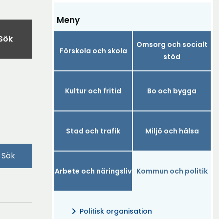
Meny
Sök
Omsorg och socialt
Förskola och skola
stöd
Kultur och fritid
Bo och bygga
Stad och trafik
Miljö och hälsa
Sök
Arbete och näringsliv
Kommun och politik
chevron_right
Politisk organisation