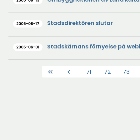
2005-08-19
Stadsdirektören slutar
2005-08-17
Stadskärnans förnyelse på we
2005-06-01
71
72
73
keyboard_double_arrow_left
chevron_left