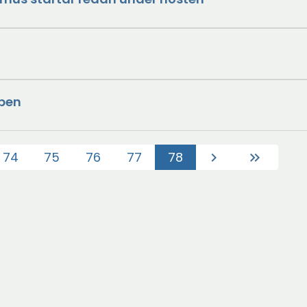
bben
74
75
76
77
78
chevron_right
keyboard_double_arrow_right
(Aktuell)