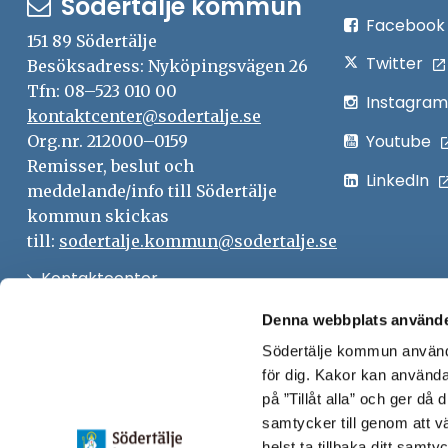
Södertälje kommun
Facebook
151 89 Södertälje
Twitter
Besöksadress: Nyköpingsvägen 26
Tfn: 08–523 010 00
Instagram
kontaktcenter@sodertalje.se
Youtube
Org.nr. 212000–0159
Remisser, beslut och
LinkedIn
meddelande/info till Södertälje
kommun skickas
till:
sodertalje.kommun@sodertalje.se
Öppna
Kontaktcenter
i
Synpunkter och felanmälan
Denna webbplats använde
nytt
Södertälje kommun använde
Öppna
Press
fönster
för dig. Kakor kan användas
i
Säkra meddelanden
på ”Tillåt alla” och ger då
nytt
samtycker till genom att vä
Anslagstavla
fönster
helst ta tillbaka ditt samt