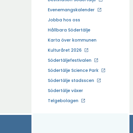
p
Evenemangskalender
p
Ö
Jobba hos oss
n
p
a
Hållbara Södertälje
p
i
Karta över kommunen
n
n
a
Kulturåret 2026
y
i
t
Södertäljefestivalen
n
t
Ö
Södertälje Science Park
y
f
p
t
Södertälje stadsscen
ö
p
t
n
Södertälje växer
n
f
s
a
Ö
Telgebolagen
ö
t
i
p
n
e
n
p
s
r
y
n
t
t
a
e