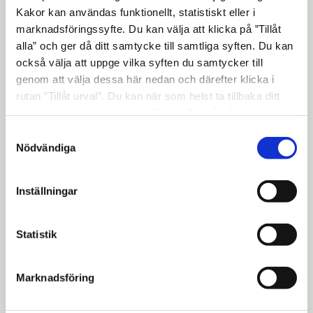
Kakor kan användas funktionellt, statistiskt eller i
marknadsföringssyfte. Du kan välja att klicka på ”Tillåt
2005-11-29
alla” och ger då ditt samtycke till samtliga syften. Du kan
PRESSINBJUDAN:
också välja att uppge vilka syften du samtycker till
Presentation av
genom att välja dessa här nedan och därefter klicka i
Skolverkets inspektion av
rutan ”Tillåt urval”. Du kan när som helst ta tillbaka ditt
skolorna i Södertälje
samtycke genom att öppna CookieBot på vår sida och
Kommun
klicka på ”Ta tillbaka samtycke”. Genom att klicka på
Samtyckesval
"Visa detaljer" kan du läsa om hur kakorna används och
Nödvändiga
hur vi och våra leverantörer inhämtar och behandlar
2005-11-28
personuppgifter.
Inställningar
Södertälje är länets bästa
studentstad
Statistik
2005-10-18
Marknadsföring
Delårsbokslutet:
Kommunen når