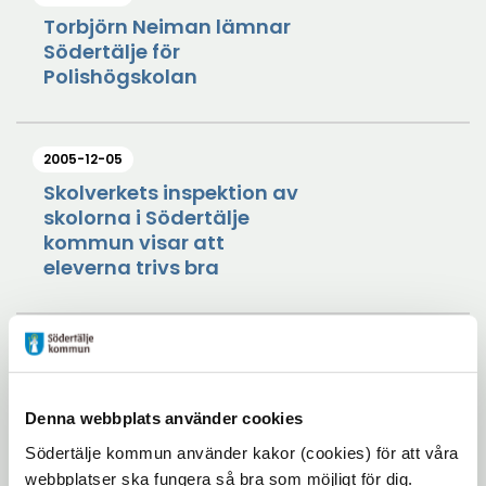
Torbjörn Neiman lämnar
Södertälje för
Polishögskolan
2005-12-05
Skolverkets inspektion av
skolorna i Södertälje
kommun visar att
eleverna trivs bra
2005-11-29
Presentation av
Skolverkets inspektion av
Denna webbplats använder cookies
skolorna i Södertälje
Södertälje kommun använder kakor (cookies) för att våra
Kommun
webbplatser ska fungera så bra som möjligt för dig.