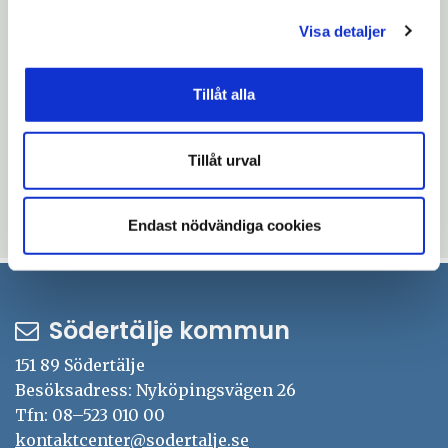
resultatmålet
Visa detaljer
2005-08-29
Tillåt alla
Södertälje fortsätter att
bygga stadsnät
Tillåt urval
71
72
73
74
75
76
77
78
keyboard_double_arrow_left
chevron_left
chevron_right
keyboard_double_arrow_right
Endast nödvändiga cookies
(Aktuell)
Södertälje kommun
151 89 Södertälje
Besöksadress: Nyköpingsvägen 26
Tfn: 08–523 010 00
kontaktcenter@sodertalje.se