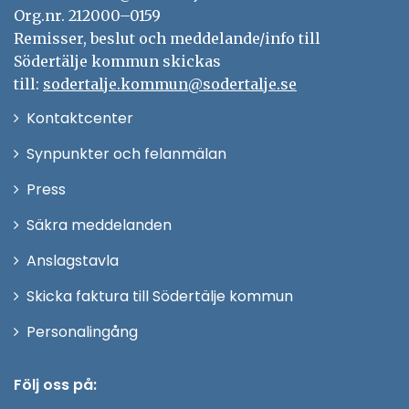
Org.nr. 212000–0159
Remisser, beslut och meddelande/info till
Södertälje kommun skickas
till:
sodertalje.kommun@sodertalje.se
Öppna
Kontaktcenter
i
Synpunkter och felanmälan
nytt
Öppna
Press
fönster
i
Säkra meddelanden
nytt
Anslagstavla
fönster
Skicka faktura till Södertälje kommun
Öppna
Personalingång
i
nytt
Följ oss på:
fönster