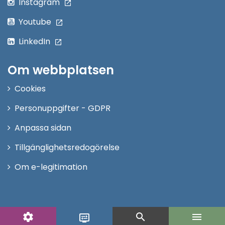
Instagram
Youtube
LinkedIn
Om webbplatsen
Cookies
Personuppgifter - GDPR
Anpassa sidan
Tillgänglighetsredogörelse
Om e-legitimation
settings
search
menu
display_settings