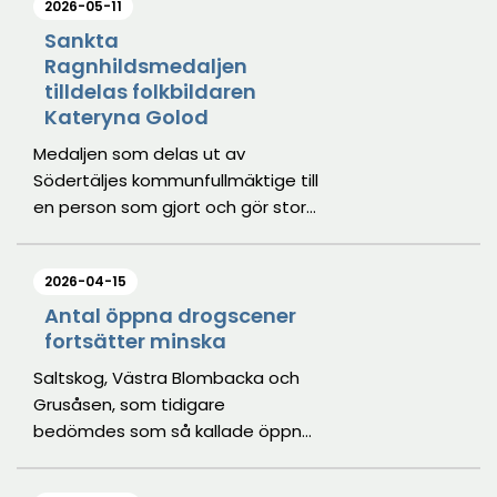
2026-05-11
Sankta
Ragnhildsmedaljen
tilldelas folkbildaren
Kateryna Golod
Medaljen som delas ut av
Södertäljes kommunfullmäktige till
en person som gjort och gör stora
insatser för Södertälje och dess
medborgare går i år till Kateryna
2026-04-15
Golod för sitt folkbildande arbete
och insatser för de som flytt
Antal öppna drogscener
fortsätter minska
kriget i Ukraina. Prisceremonin sker
i samband med
Saltskog, Västra Blombacka och
nationaldagsfirandet på
Grusåsen, som tidigare
Torekällberget.
bedömdes som så kallade öppna
drogscener i Södertälje kommun
är inte längre det, enligt