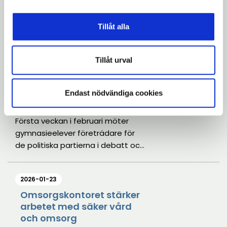
utveckla det brottsförebyggande
arbetet med en uppdaterad
Tillåt alla
lägesbild. Analysen pekar bland
annat ut utmaningar med kriminell
2026-01-28
ekonomi, penningtvätt och att
Tillåt urval
fler unga flickor dras in i
Ny satsning på årlig
politikervecka för
kriminalitet.
gymnasieelever i
Endast nödvändiga cookies
Södertälje kommun
Första veckan i februari möter
gymnasieelever företrädare för
de politiska partierna i debatt och
samtal i Stadshuset. Under våren
bjuds politiska ungdomsförbund in
2026-01-23
till gymnasieskolorna.
Politikerveckan är en del av
Omsorgskontoret stärker
arbetet med säker vård
skolans långsiktiga arbete med
och omsorg
demokrati och ungas delaktighet.