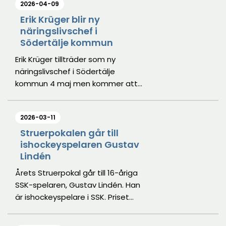
2026-04-09
Södertälje kommun och polisen.
Erik Krüger blir ny
näringslivschef i
Södertälje kommun
Erik Krüger tillträder som ny
näringslivschef i Södertälje
kommun 4 maj men kommer att
delta i delar av näringslivsveckan
med start 13 april. Erik kommer
2026-03-11
närmast från Stockholm Business
Region där han arbetat med och
Struerpokalen går till
ishockeyspelaren Gustav
ansvarat för att stärka regionens
Lindén
konkurrenskraft i en internationell
kontext.
Årets Struerpokal går till 16-åriga
SSK-spelaren, Gustav Lindén. Han
är ishockeyspelare i SSK. Priset
delas ut varje år till en ung
idrottare som gjort en betydande