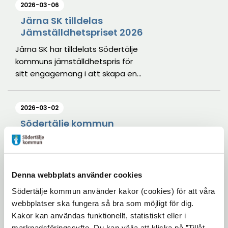
2026-03-06
idrottsprestation.
Järna SK tilldelas
Jämställdhetspriset 2026
Järna SK har tilldelats Södertälje
kommuns jämställdhetspris för
sitt engagemang i att skapa en
inkluderande hockeymiljö där
flickor och kvinnor ges samma
2026-03-02
möjligheter att träna, tävla och
utvecklas som sina manliga
Södertälje kommun
positiv till utökade
motsvarigheter.
registerkontroller – men
efterfrågar vassare
verktyg
Denna webbplats använder cookies
Från 1 mars 2026 tillåts
Södertälje kommun använder kakor (cookies) för att våra
registerkontroller vid rekrytering
webbplatser ska fungera så bra som möjligt för dig.
inom hemtjänst, LSS och arbete i
Kakor kan användas funktionellt, statistiskt eller i
hemmet hos äldre och vuxna med
marknadsföringssyfte. Du kan välja att klicka på ”Tillåt