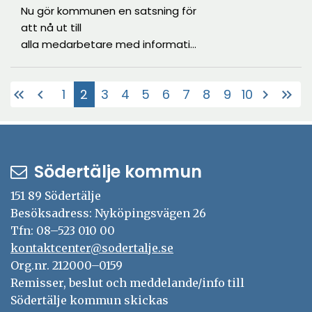
Nu gör kommunen en satsning för
att nå ut till
alla medarbetare med information
om hur vi tillsammans skapar en
säker vård och omsorg i
1
2
3
4
5
6
7
8
9
10
keyboard_double_arrow_left
chevron_left
chevron_right
keyboard_double_arrow_right
Södertälje. Med en ny e-
(Aktuell)
tjänst blir det enklare att kontakta
omsorgskontoret om något inte
stämmer i en verksamhet.
Södertälje kommun
151 89 Södertälje
Besöksadress: Nyköpingsvägen 26
Tfn: 08–523 010 00
kontaktcenter@sodertalje.se
Org.nr. 212000–0159
Remisser, beslut och meddelande/info till
Södertälje kommun skickas