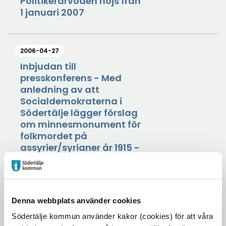
Politikerarvoden höjs från
1 januari 2007
2006-04-27
Inbjudan till
presskonferens - Med
anledning av att
Socialdemokraterna i
Södertälje lägger förslag
om minnesmonument för
folkmordet på
assyrier/syrianer år 1915 -
Seyfo
2006-04-25
Denna webbplats använder cookies
Kom och tjuvkika på
Södertälje kommun använder kakor (cookies) för att våra
Södertäljes nya stadshus