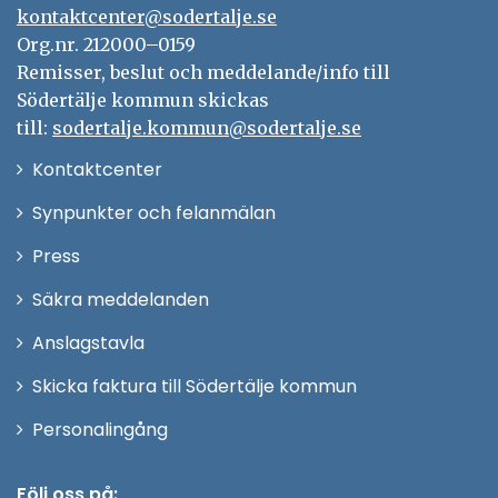
kontaktcenter@sodertalje.se
Org.nr. 212000–0159
Remisser, beslut och meddelande/info till
Södertälje kommun skickas
till:
sodertalje.kommun@sodertalje.se
Öppna
Kontaktcenter
i
Synpunkter och felanmälan
nytt
Öppna
Press
fönster
i
Säkra meddelanden
nytt
Anslagstavla
fönster
Skicka faktura till Södertälje kommun
Öppna
Personalingång
i
nytt
Följ oss på: