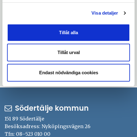
Södertälje
Visa detaljer
2006-04-06
Tillåt alla
PRESSINBJUDAN Wuxi på
svarsbesök i Södertäljes
skolor
Tillåt urval
Endast nödvändiga cookies
71
72
73
74
75
76
77
78
keyboard_double_arrow_left
chevron_left
chevron_right
keyboard_double_arrow_right
(Aktuell)
Södertälje kommun
151 89 Södertälje
Besöksadress: Nyköpingsvägen 26
Tfn: 08–523 010 00