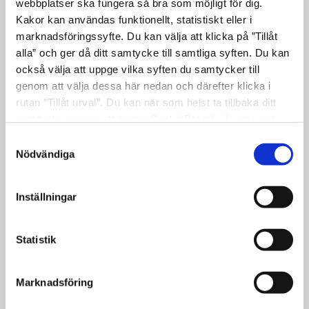
webbplatser ska fungera så bra som möjligt för dig.
Kakor kan användas funktionellt, statistiskt eller i
marknadsföringssyfte. Du kan välja att klicka på ”Tillåt
2006-04-21
alla” och ger då ditt samtycke till samtliga syften. Du kan
också välja att uppge vilka syften du samtycker till
Svenska Volkswagen
satsar på Södertälje
genom att välja dessa här nedan och därefter klicka i
rutan ”Tillåt urval”. Du kan när som helst ta tillbaka ditt
samtycke genom att öppna CookieBot på vår sida och
klicka på ”Ta tillbaka samtycke”. Genom att klicka på
Samtyckesval
2006-04-20
"Visa detaljer" kan du läsa om hur kakorna används och
Nödvändiga
Förtydligande:
hur vi och våra leverantörer inhämtar och behandlar
Landshövdingen inviger
personuppgifter.
utställning om
Inställningar
allemansrätten
Statistik
2006-04-20
Utställning om
Marknadsföring
allemansrätten invigs i