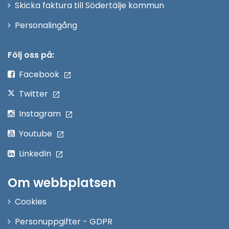
Skicka faktura till Södertälje kommun
Öppna
Personalingång
i
nytt
Följ oss på:
fönster
Facebook
Twitter
Instagram
Youtube
LinkedIn
Om webbplatsen
Cookies
Personuppgifter - GDPR