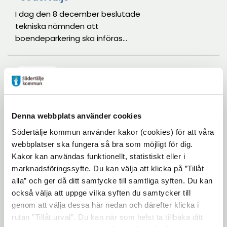
I dag den 8 december beslutade
tekniska nämnden att
boendeparkering ska införas
successivt i Södertälje från våren
2012. Detta innebär att den som
2011-12-07
har fått ett
boendeparkeringstillstånd beviljat
Pressinbjudan: Invigning
av Drivaegetbutiken
kan parkera sin bil upp till fjorton
dygn i sträck utan att behöva
Den 9 december slår dörrarna upp
Denna webbplats använder cookies
flytta bilen.
för Drivaegetbutiken i Södertälje.
Södertälje kommun använder kakor (cookies) för att våra
En gemensam mötesplats för nya
webbplatser ska fungera så bra som möjligt för dig.
och erfarna företagare och
Kakor kan användas funktionellt, statistiskt eller i
entreprenörer i Södertälje.
marknadsföringssyfte. Du kan välja att klicka på ”Tillåt
2011-12-06
alla” och ger då ditt samtycke till samtliga syften. Du kan
Sociala uppfinningar ska
också välja att uppge vilka syften du samtycker till
skapa arbetstillfällen åt
genom att välja dessa här nedan och därefter klicka i
unga
rutan ”Tillåt urval”. Du kan när som helst ta tillbaka ditt