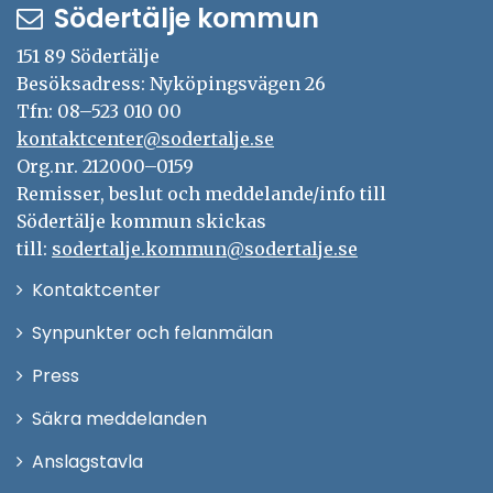
oktober 2011.
Södertälje kommun
151 89 Södertälje
Besöksadress: Nyköpingsvägen 26
Tfn: 08–523 010 00
kontaktcenter@sodertalje.se
Org.nr. 212000–0159
Remisser, beslut och meddelande/info till
Södertälje kommun skickas
till:
sodertalje.kommun@sodertalje.se
Öppna
Kontaktcenter
i
Synpunkter och felanmälan
nytt
Öppna
Press
fönster
i
Säkra meddelanden
nytt
Anslagstavla
fönster