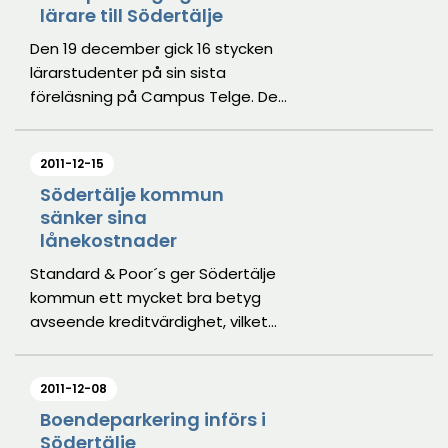
lärare till Södertälje
Den 19 december gick 16 stycken
lärarstudenter på sin sista
föreläsning på Campus Telge. De
är första kullen förskollärare och
lärare som lämnar Mälardalens
2011-12-15
högskola på Campus Telge. Så
gott som alla 16 har fått jobb i
Södertälje kommun
sänker sina
Södertäljes skolor eller i regionen. I
lånekostnader
januari börjar de sin karriär inom
skolväsendet.
Standard & Poor´s ger Södertälje
kommun ett mycket bra betyg
avseende kreditvärdighet, vilket
gör det möjligt för kommunen att
låna pengar till lägre kostnad
2011-12-08
direkt på kreditmarknaden.
Boendeparkering införs i
Södertälje