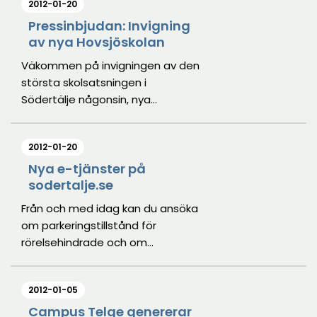
2012-01-20
Pressinbjudan: Invigning
av nya Hovsjöskolan
Väkommen på invigningen av den
största skolsatsningen i
Södertälje någonsin, nya
Hovsjöskolan.
2012-01-20
Nya e-tjänster på
sodertalje.se
Från och med idag kan du ansöka
om parkeringstillstånd för
rörelsehindrade och om
parkeringstillstånd för miljöfordon.
E-tjänsterna minskar
2012-01-05
handläggningstider och förenklar
för medborgare.
Campus Telge genererar