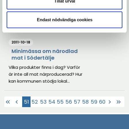
Tillåt urval
Riksidrottsförbundets ordförande,
Karin Mattsson Weijber, besöker
Endast nödvändiga cookies
Södertälje kommun för att ta del
av kommunens satsning på
projektet Idrott utan gränser där
2011-10-18
idrottens sociala betydelse och
samhällsnytta ligger i fokus.
Minimässa om närodlad
mat i Södertälje
Vilka produkter finns i dag? Varför
är inte all mat närproducerad? Hur
kan kommunen stödja lokal
produktion? Dessa frågor och fler
därtill kommer att diskuteras på
51
52
53
54
55
56
57
58
59
60
keyboard_double_arrow_left
chevron_left
chevron_right
keyboard_double_arrow_right
en minimässa om
(Aktuell)
närproducerade livsmedel som
äger rum i Rosenborgsskolans
matsal i Södertälje den 24