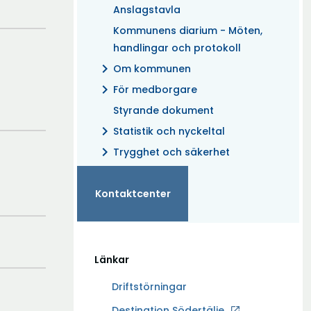
Anslagstavla
Kommunens diarium - Möten,
handlingar och protokoll
chevron_right
Om kommunen
chevron_right
För medborgare
Styrande dokument
chevron_right
Statistik och nyckeltal
chevron_right
Trygghet och säkerhet
Kontaktcenter
Länkar
Driftstörningar
Ö
Destination Södertälje