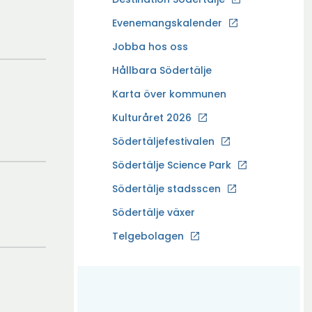
p
Evenemangskalender
p
Ö
Jobba hos oss
n
p
a
Hållbara Södertälje
p
i
Karta över kommunen
n
n
a
Kulturåret 2026
y
i
t
Södertäljefestivalen
n
t
Ö
Södertälje Science Park
y
f
p
t
Södertälje stadsscen
ö
p
t
n
Södertälje växer
n
f
s
a
Ö
Telgebolagen
ö
t
i
p
n
e
n
p
s
r
y
n
t
t
a
e