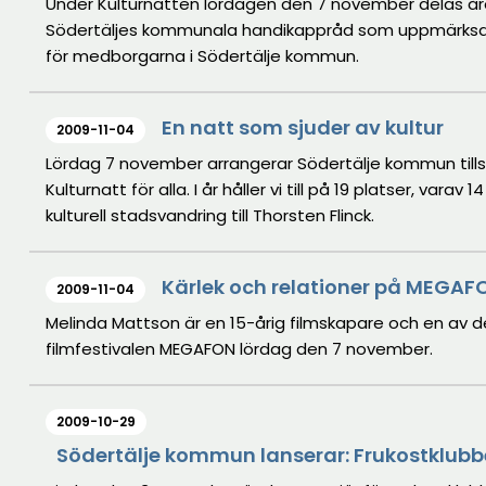
Under Kulturnatten lördagen den 7 november delas året
Södertäljes kommunala handikappråd som uppmärksam
för medborgarna i Södertälje kommun.
En natt som sjuder av kultur
2009-11-04
Lördag 7 november arrangerar Södertälje kommun t
Kulturnatt för alla. I år håller vi till på 19 platser, vara
kulturell stadsvandring till Thorsten Flinck.
Kärlek och relationer på MEGAFO
2009-11-04
Melinda Mattson är en 15-årig filmskapare och en av d
filmfestivalen MEGAFON lördag den 7 november.
2009-10-29
Södertälje kommun lanserar: Frukostklubb