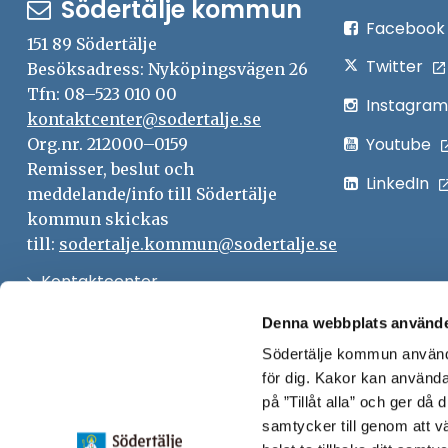
Södertälje kommun
Facebook
151 89 Södertälje
Twitter
Besöksadress: Nyköpingsvägen 26
Tfn: 08–523 010 00
Instagram
kontaktcenter@sodertalje.se
Youtube
Org.nr. 212000–0159
Remisser, beslut och
LinkedIn
meddelande/info till Södertälje
kommun skickas
till:
sodertalje.kommun@sodertalje.se
Öppna
Kontaktcenter
i
Synpunkter och felanmälan
Denna webbplats använde
nytt
Södertälje kommun använde
Öppna
Press
fönster
för dig. Kakor kan användas
i
Säkra meddelanden
på ”Tillåt alla” och ger då
nytt
samtycker till genom att vä
Anslagstavla
fönster