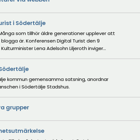
rist i Södertälje
Många som tillhör äldre generationer upplever att
blogga är. Konferensen Digital Turist den 9
r
1. Konferensen pågår till klockan 16.
Södertälje
rtälje kommun gemensamma satsning, anordnar
nschen i Södertälje Stadshus.
a grupper
ghetsutmärkelse