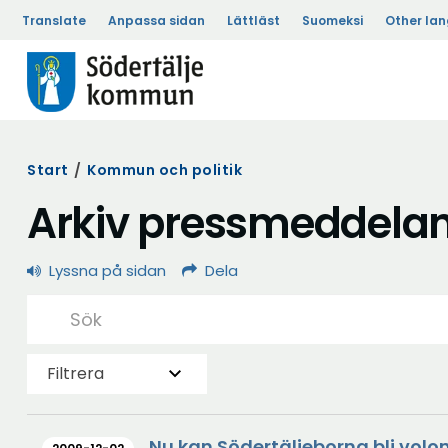
Translate
Anpassa sidan
Lättläst
Suomeksi
Other la
Start
/
Kommun och politik
Arkiv pressmeddela
Lyssna på sidan
Dela
Filtrera
Nu kan Södertäljeborna bli volo