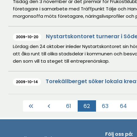
Tisdag den 3 november är det premiär för Frukostklu
företagare i samarbete med Träffpunkt Tälje och Hand
morgonsoffa möts företagare, näringslivsprofiler och po
Nystartskontoret turnerar i Söde
2009-10-20
Lördag den 24 oktober inleder Nystartskontoret sin h
att åka runt till olika stadsdelar i kommunen och bes
den som vill ta steget till entreprenörskap.
Torekällberget söker lokala krea
2009-10-14
61
62
63
64
keyboard_double_arrow_left
chevron_left
(Aktuell)
Följ oss på: