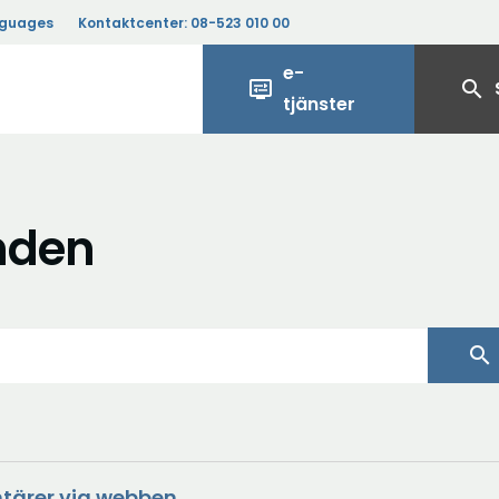
nguages
Kontaktcenter:
08-523 010 00
e-
display_settings
search
tjänster
nden
search
ntärer via webben