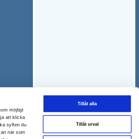
Tillåt alla
som möjligt
ja att klicka
Tillåt urval
lka syften du
 kan när som