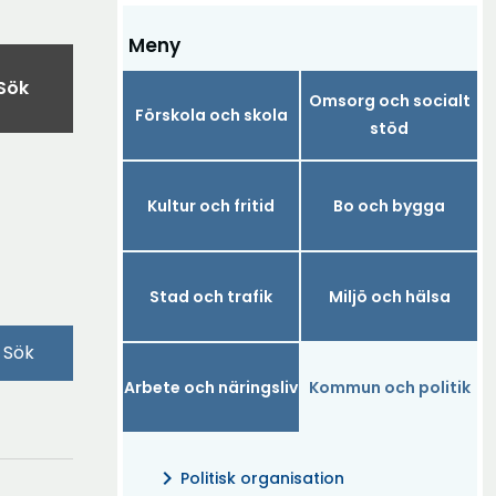
Meny
Sök
Omsorg och socialt
Förskola och skola
stöd
Kultur och fritid
Bo och bygga
Stad och trafik
Miljö och hälsa
Sök
Arbete och näringsliv
Kommun och politik
chevron_right
Politisk organisation