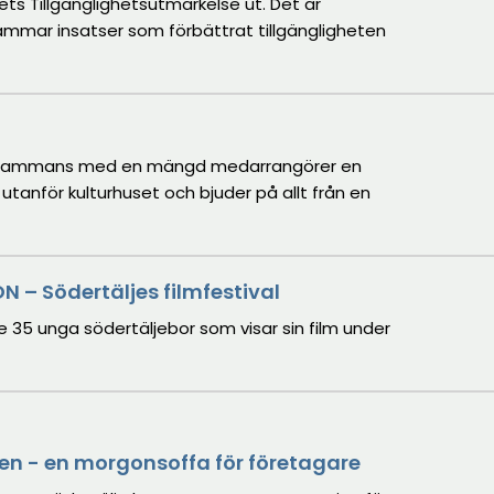
s Tillgänglighetsutmärkelse ut. Det är
mar insatser som förbättrat tillgängligheten
illsammans med en mängd medarrangörer en
v 14 utanför kulturhuset och bjuder på allt från en
N – Södertäljes filmfestival
e 35 unga södertäljebor som visar sin film under
en - en morgonsoffa för företagare