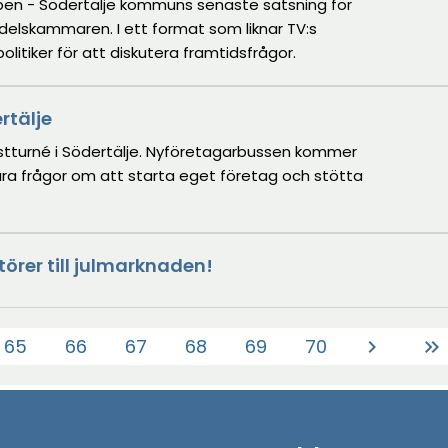
bben - Södertälje kommuns senaste satsning för
elskammaren. I ett format som liknar TV:s
litiker för att diskutera framtidsfrågor.
rtälje
östturné i Södertälje. Nyföretagarbussen kommer
vara frågor om att starta eget företag och stötta
törer till julmarknaden!
65
66
67
68
69
70
chevron_right
keyboard_double_arrow_right