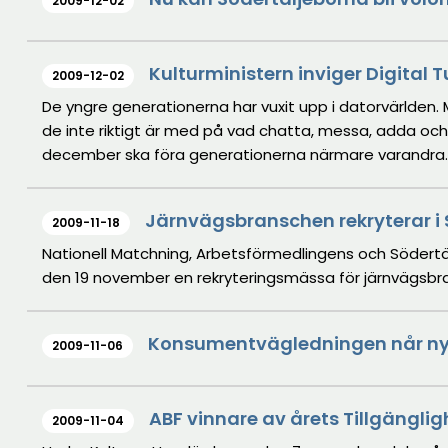
2009-12-02
Kulturministern inviger Digital Tu
2009-12-02
De yngre generationerna har vuxit upp i datorvärlden. 
de inte riktigt är med på vad chatta, messa, adda och 
december ska föra generationerna närmare varandra. Kulturminister Lena Adelsohn Liljeroth invige
konferensen klockan 9. och medverkar fram till klockan 1
Järnvägsbranschen rekryterar i 
2009-11-18
Nationell Matchning, Arbetsförmedlingens och Söde
den 19 november en rekryteringsmässa för järnvägsbra
Konsumentvägledningen når ny
2009-11-06
ABF vinnare av årets Tillgängli
2009-11-04