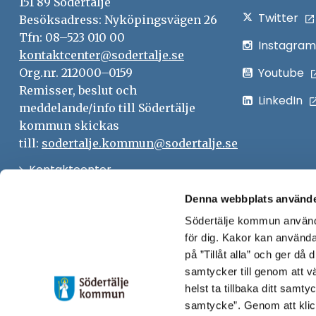
151 89 Södertälje
Twitter
Besöksadress: Nyköpingsvägen 26
Tfn: 08–523 010 00
Instagram
kontaktcenter@sodertalje.se
Youtube
Org.nr. 212000–0159
Remisser, beslut och
LinkedIn
meddelande/info till Södertälje
kommun skickas
till:
sodertalje.kommun@sodertalje.se
Öppna
Kontaktcenter
i
Synpunkter och felanmälan
Denna webbplats använde
nytt
Södertälje kommun använde
Öppna
Press
fönster
för dig. Kakor kan användas
i
Säkra meddelanden
på ”Tillåt alla” och ger då
nytt
samtycker till genom att vä
Anslagstavla
fönster
helst ta tillbaka ditt samt
Skicka faktura till Södertälje
samtycke”. Genom att klic