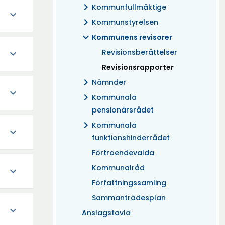
chevron_right
Kommunfullmäktige
expand_more
chevron_right
Kommunstyrelsen
expand_more
Kommunens revisorer
Revisionsberättelser
expand_more
(Aktuell)
Revisionsrapporter
chevron_right
Nämnder
expand_more
chevron_right
Kommunala
pensionärsrådet
chevron_right
Kommunala
expand_more
funktionshinderrådet
Förtroendevalda
Kommunalråd
expand_more
Författningssamling
Sammanträdesplan
expand_more
Anslagstavla