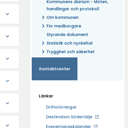
Kommunens diarium - Möten,
handlingar och protokoll
expand_more
chevron_right
Om kommunen
chevron_right
För medborgare
Styrande dokument
expand_more
chevron_right
Statistik och nyckeltal
chevron_right
Trygghet och säkerhet
expand_more
Kontaktcenter
expand_more
Länkar
expand_more
Driftstörningar
Ö
Destination Södertälje
p
expand_more
Evenemangskalender