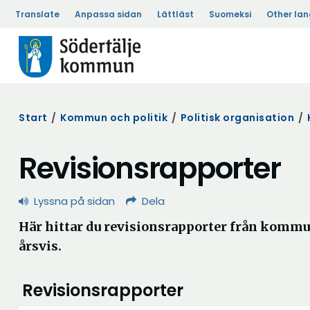
Translate
Anpassa sidan
Lättläst
Suomeksi
Other la
Start
/
Kommun och politik
/
Politisk organisation
/
Revisionsrapporter
Lyssna på sidan
Dela
Här hittar du revisionsrapporter från kommu
årsvis.
Revisionsrapporter