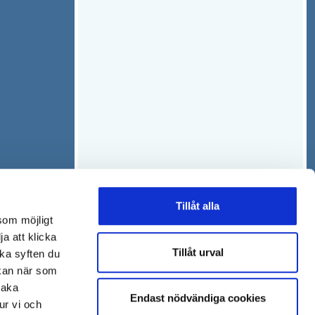
f
n
ö
y
n
t
s
t
t
f
e
ö
r
n
s
t
e
r
Tillåt alla
som möjligt
ja att klicka
Tillåt urval
lka syften du
 kan när som
baka
Endast nödvändiga cookies
ur vi och