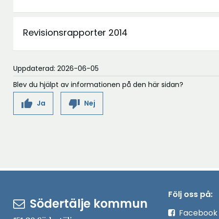
Revisionsrapporter 2014
Uppdaterad: 2026-06-05
Blev du hjälpt av informationen på den här sidan?
thumb_up
thumb_down
Ja
Nej
Följ oss på:
Södertälje kommun
Facebook