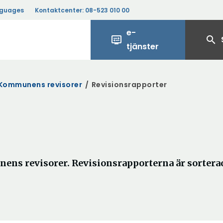
nguages
Kontaktcenter:
08-523 010 00
e-
display_settings
search
tjänster
Kommunens revisorer
/
Revisionsrapporter
nens revisorer. Revisionsrapporterna är sortera