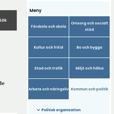
Meny
Sök
Omsorg och socialt
Förskola och skola
stöd
Kultur och fritid
Bo och bygga
Stad och trafik
Miljö och hälsa
de
Arbete och näringsliv
Kommun och politik
expand_more
Politisk organisation